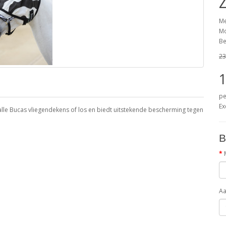
Me
Mo
Be
23
1
pe
Ex
lle Bucas vliegendekens of los en biedt uitstekende bescherming tegen
B
Aa