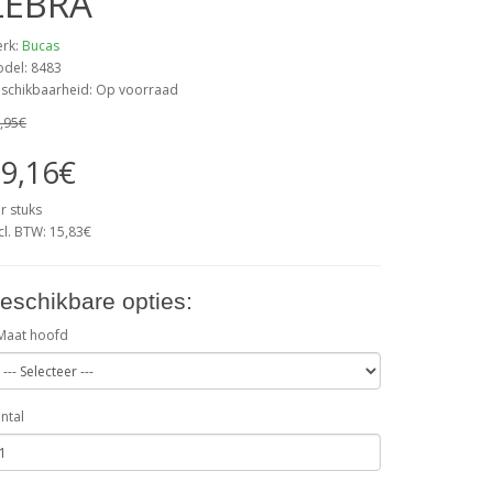
ZEBRA
rk:
Bucas
del: 8483
schikbaarheid: Op voorraad
,95€
9,16€
r stuks
cl. BTW: 15,83€
eschikbare opties:
Maat hoofd
ntal