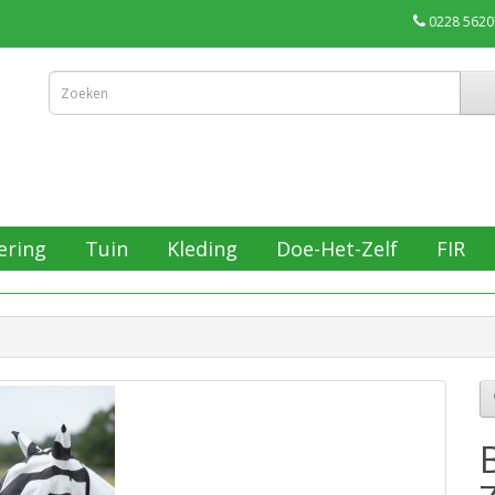
0228 5620
ering
Tuin
Kleding
Doe-Het-Zelf
FIR