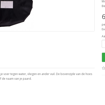
Mo
Be
6
pe
Ex
Aa
 voer tegen water, vliegen en ander vuil. De bovenzijde van de hoes
of de naam van je paard.