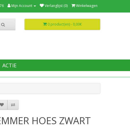
76
Mijn Account
Verlanglijst (0)
Winkelwagen
0 product(en) - 0,00€
ACTIE
EMMER HOES ZWART