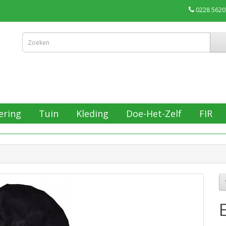
0228 5620
ering
Tuin
Kleding
Doe-Het-Zelf
FIR