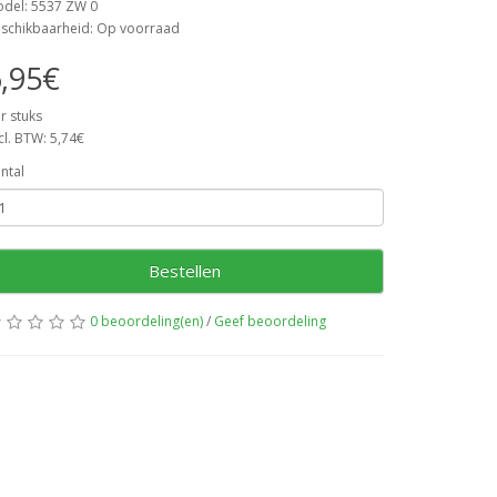
del: 5537 ZW 0
schikbaarheid: Op voorraad
,95€
r stuks
cl. BTW: 5,74€
ntal
Bestellen
0 beoordeling(en)
/
Geef beoordeling