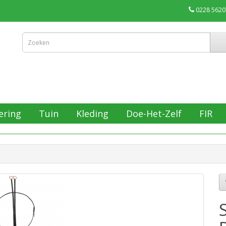
0228 5620
ering
Tuin
Kleding
Doe-Het-Zelf
FIR