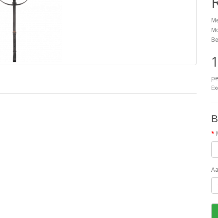
Me
Mo
Be
1
pe
Ex
B
Aa