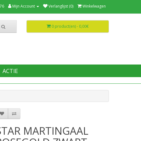
76
Mijn Account
Verlanglijst (0)
Winkelwagen
0 product(en) - 0,00€
ACTIE
STAR MARTINGAAL