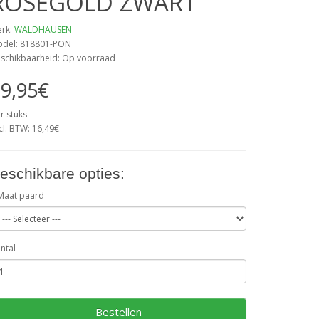
ROSEGOLD ZWART
rk:
WALDHAUSEN
del: 818801-PON
schikbaarheid: Op voorraad
9,95€
r stuks
cl. BTW: 16,49€
eschikbare opties:
Maat paard
ntal
Bestellen