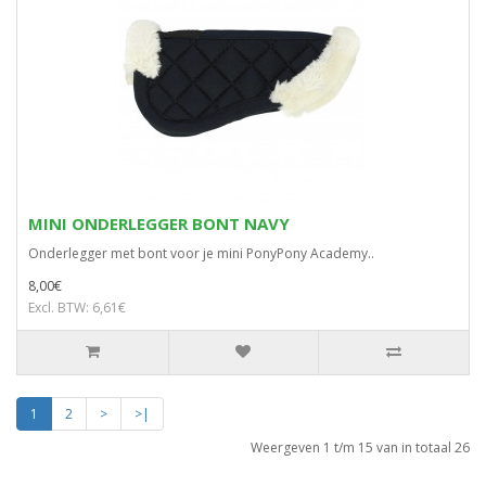
MINI ONDERLEGGER BONT NAVY
Onderlegger met bont voor je mini PonyPony Academy..
8,00€
Excl. BTW: 6,61€
1
2
>
>|
Weergeven 1 t/m 15 van in totaal 26