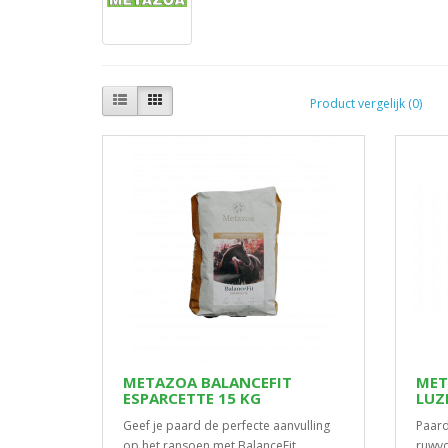
Product vergelijk (0)
METAZOA BALANCEFIT
MET
ESPARCETTE 15 KG
LUZ
Geef je paard de perfecte aanvulling
Paard
op het ransoen met BalanceFit
ruwv