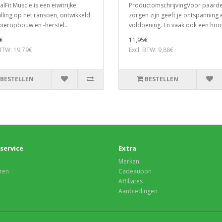
lFit Muscle is een eiwitrijke
ProductomschrijvingVoor paard
lling op het ransoen, ontwikkeld
zorgen zijn geeft je ontspanning 
ieropbouw en -herstel..
voldoening. En vaak ook een hoo
€
11,95€
 BTW: 19,79€
Excl. BTW: 9,88€
BESTELLEN
BESTELLEN
service
Extra
Merken
ren
Cadeaubon
Affiliates
Aanbiedingen