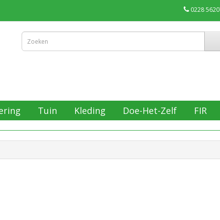
0228 5620
ering
Tuin
Kleding
Doe-Het-Zelf
FIR