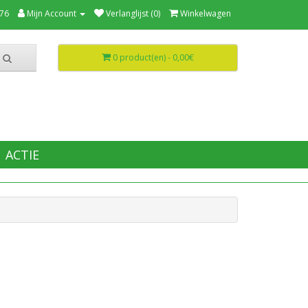
76
Mijn Account
Verlanglijst (0)
Winkelwagen
0 product(en) - 0,00€
ACTIE