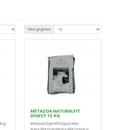
Weergegeven:
METAZOA NATURALFIT
DIGEST 15 KG
ling
Metazoa DigestFit Esparcette -
NaturalFit DigestNaturalFit Digest is