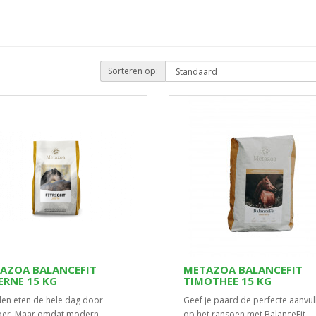
Sorteren op:
AZOA BALANCEFIT
METAZOA BALANCEFIT
ERNE 15 KG
TIMOTHEE 15 KG
en eten de hele dag door
Geef je paard de perfecte aanvul
oer. Maar omdat modern
op het ransoen met BalanceFit