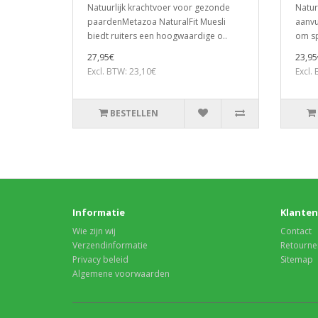
Natuurlijk krachtvoer voor gezonde
Natura
paardenMetazoa NaturalFit Muesli
aanvu
biedt ruiters een hoogwaardige o..
om sp
27,95€
23,95
Excl. BTW: 23,10€
Excl.
BESTELLEN
Informatie
Klanten
Wie zijn wij
Contact
Verzendinformatie
Retourne
Privacy beleid
Sitemap
Algemene voorwaarden