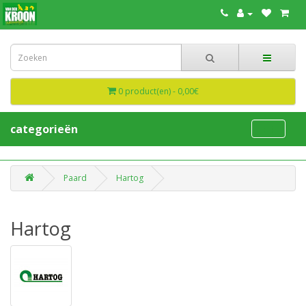
0 product(en) - 0,00€
categorieën
Paard
Hartog
Hartog