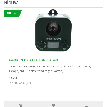
Nieuw
NIEUW
GARDEN PROTECTOR SOLAR
Verwijderd ongewenste dieren van tuin, terras, binnenplaats,
garage, enz…Doeltreffend tegen: katten,..
49,95€
Excl. BTW: 41,28€