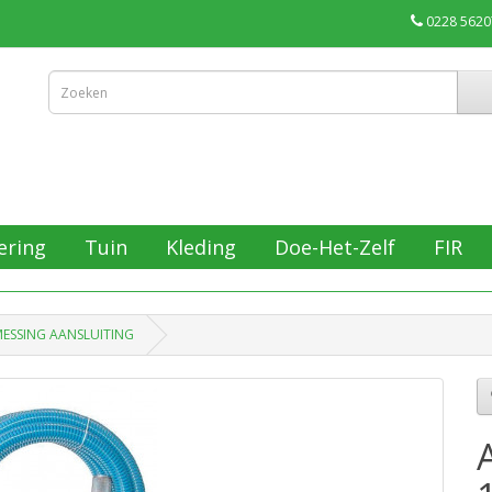
0228 5620
ering
Tuin
Kleding
Doe-Het-Zelf
FIR
MESSING AANSLUITING