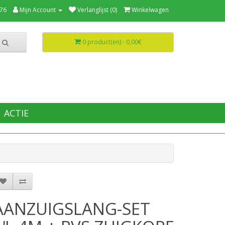
76
Mijn Account
Verlanglijst (0)
Winkelwagen
0 product(en) - 0,00€
ACTIE
AANZUIGSLANG-SET