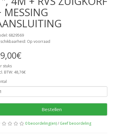
1", 4M + RVS ZUIGKORF
+ MESSING
AANSLUITING
del: 6829569
schikbaarheid: Op voorraad
9,00€
r stuks
cl. BTW: 48,76€
ntal
Bestellen
0 beoordeling(en)
/
Geef beoordeling