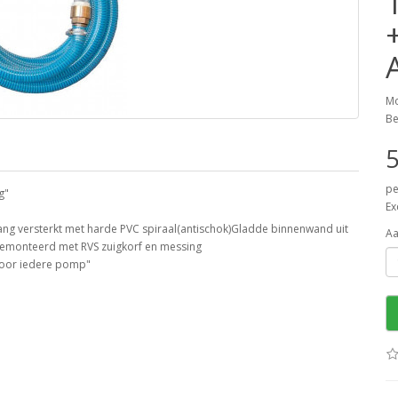
Mo
Be
5
pe
g"
Ex
ang versterkt met harde PVC spiraal(antischok)Gladde binnenwand uit
Aa
elGemonteerd met RVS zuigkorf en messing
voor iedere pomp"