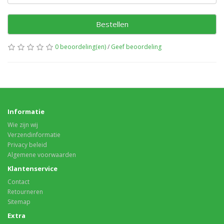
Bestellen
0 beoordeling(en)
/
Geef beoordeling
Informatie
Wie zijn wij
Verzendinformatie
Privacy beleid
Algemene voorwaarden
Klantenservice
Contact
Retourneren
Sitemap
Extra