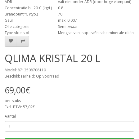
ADR
valt niet onder ADR (door hoge vlampunt)
Concentratie bij 20ºC (kg/L)
0.8
Brandpunt ºC (typ.)
70
Geur
max. 0.007
Olie categorie
Semi zwaar
Type vloeistof
Mengsel van isoparafinische minerale oliën
QLIMA KRISTAL 20 L
Model: 8713508708119
Beschikbaarheid: Op voorraad
69,00€
per stuks
Excl. BTW: 57,02€
Aantal