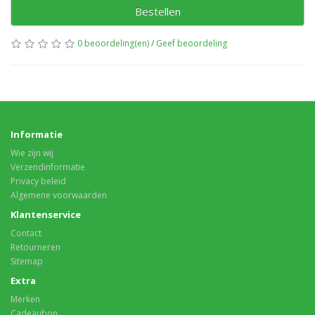
Bestellen
0 beoordeling(en)
/
Geef beoordeling
Informatie
Wie zijn wij
Verzendinformatie
Privacy beleid
Algemene voorwaarden
Klantenservice
Contact
Retourneren
Sitemap
Extra
Merken
Cadeaubon