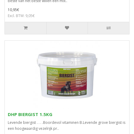
beste van het beste willen een mix..
10,95€
Excl. BTW: 9,05€
DHP BIERGIST 1.5KG
Levende biergist . . . .Boordevol vitaminen B.Levende grove biergist is
een hoogwaardig vezelrijk pr..