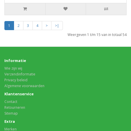
1
2
3
4
>
>|
Weergeven 1 t/m 15 van in totaal 54
Informatie
Wie zijn wij
Verzendinformatie
Privacy beleid
Algemene voorwaarden
Klantenservice
Contact
Retourneren
Sitemap
Extra
Merken