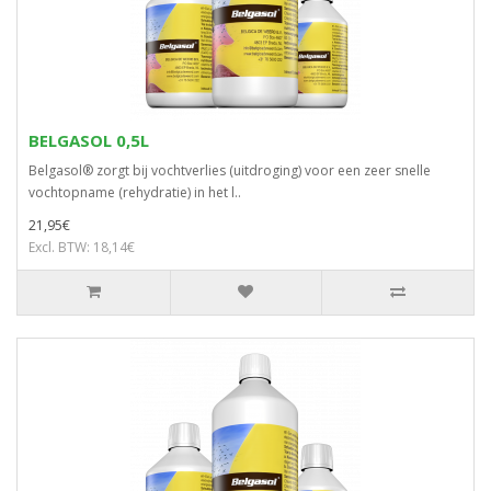
BELGASOL 0,5L
Belgasol® zorgt bij vochtverlies (uitdroging) voor een zeer snelle
vochtopname (rehydratie) in het l..
21,95€
Excl. BTW: 18,14€