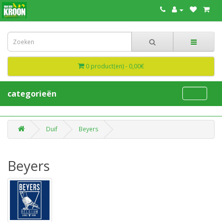
0 product(en) - 0,00€
categorieën
Duif
Beyers
Beyers