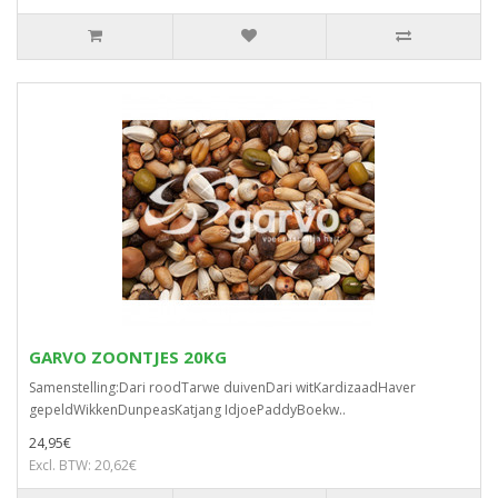
GARVO ZOONTJES 20KG
Samenstelling:Dari roodTarwe duivenDari witKardizaadHaver
gepeldWikkenDunpeasKatjang IdjoePaddyBoekw..
24,95€
Excl. BTW: 20,62€