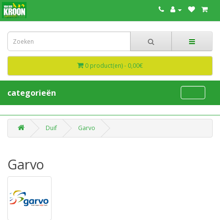
0 product(en) - 0,00€
categorieën
Duif
Garvo
Garvo