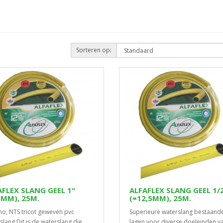
Sorteren op:
AFLEX SLANG GEEL 1"
ALFAFLEX SLANG GEEL 1/
5MM), 25M.
(=12,5MM), 25M.
no, NTS tricot geweven pvc
Superieure waterslang bestaande
slang.Dit is de waterslang die
lagen voor diverse doeleinden v