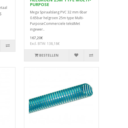
PURPOSE
taal
Mega Spiraalslang PVC 32 mm 6bar
g.
0.65bar helgroen 25m type Multi-
PurposeCommerciele tekstMet
ingewer..
167,20€
Excl. BTW: 138,18€
BESTELLEN