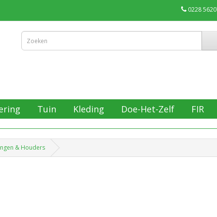
0228 5620
ering
Tuin
Kleding
Doe-Het-Zelf
FIR
angen & Houders