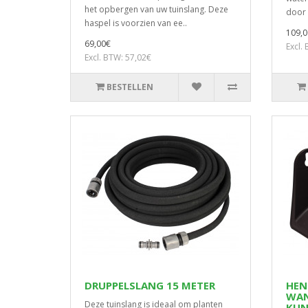
het opbergen van uw tuinslang. Deze
door 
haspel is voorzien van ee..
109,0
69,00€
Excl.
Excl. BTW: 57,02€
BESTELLEN
DRUPPELSLANG 15 METER
HEN
WAN
Deze tuinslang is ideaal om planten
KUN