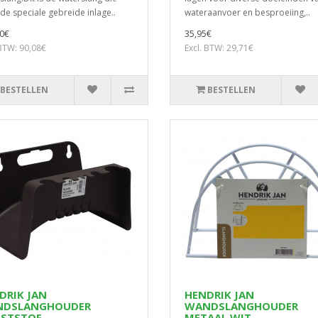
de speciale gebreide inlage..
wateraanvoer en besproeiing,..
0€
35,95€
 BTW: 90,08€
Excl. BTW: 29,71€
BESTELLEN
BESTELLEN
DRIK JAN
HENDRIK JAN
DSLANGHOUDER
WANDSLANGHOUDER
STSTOF
METAAL WIT