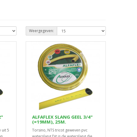
Weergegeven:
2"
ALFAFLEX SLANG GEEL 3/4"
(=19MM), 25M.
 uit 5
Torsino, NTS tricot geweven pvc
an
waterslang.Dit is de waterslang die