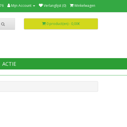
76
Mijn Account
Verlanglijst (0)
Winkelwagen
0 product(en) - 0,00€
ACTIE