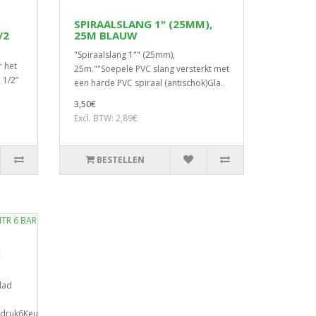
SPIRAALSLANG 1" (25MM),
/2
25M BLAUW
"Spiraalslang 1"" (25mm),
r het
25m.""Soepele PVC slang versterkt met
 1/2”
een harde PVC spiraal (antischok)Gla..
3,50€
Excl. BTW: 2,89€
BESTELLEN
8
lad
druk6KeurmerkKIWAS..