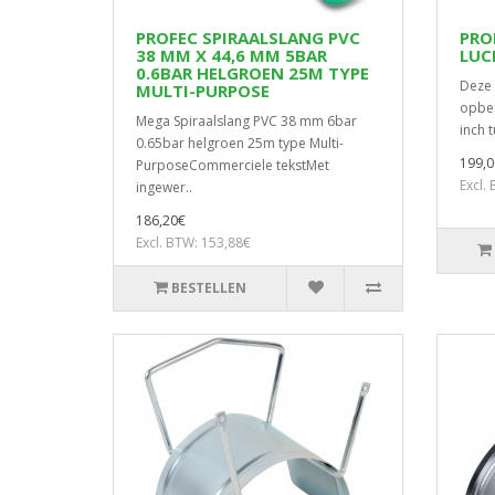
PROFEC SPIRAALSLANG PVC
PRO
38 MM X 44,6 MM 5BAR
LUC
0.6BAR HELGROEN 25M TYPE
Deze 
MULTI-PURPOSE
opber
Mega Spiraalslang PVC 38 mm 6bar
inch t
0.65bar helgroen 25m type Multi-
199,0
PurposeCommerciele tekstMet
Excl.
ingewer..
186,20€
Excl. BTW: 153,88€
BESTELLEN