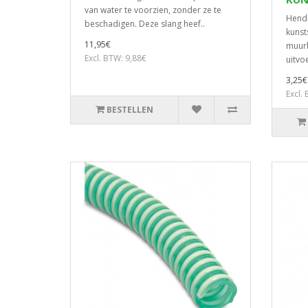
van water te voorzien, zonder ze te
Hendr
beschadigen. Deze slang heef..
kunst
11,95€
muurb
Excl. BTW: 9,88€
uitvoe
3,25€
Excl.
BESTELLEN