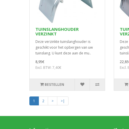
TUINSLANGHOUDER
TUI
VERZINKT
VER
Deze verzinkte tuinslanghouder is
Deze 
geschikt voor het opbergen van uw
gesch
tuinslang. U kunt deze aan de mu..
tuins
8,95€
22,85
Excl. BTW: 7,40€
Excl.
BESTELLEN
1
2
>
>|