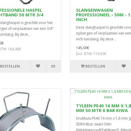
FESSIONELE HASPEL
SLANGENWAGEN
HTBAND 50 MTR 3/4
PROFESSIONEEL - 50M - 1
INCH
slanghaspel is geschikt voor het
Deze slanghaspel is geschikt voo
gen of verplaatsen van een 3/4”
opbergen of verplaatsen van een
uinslang. Bij deze ..
inch tuinslang. Bij deze ..
0€
145,00€
 BTW: 164,46€
Excl. BTW: 119,83€
BESTELLEN
BESTELLEN
TYLEEN PE40 16 MM X 1,
MM 50 MTR 6 BAR KIWA
Drukbuis PE40 16 mm x 1,8 mm g
SDR9 6bar zwart 50m
KIWAMateriaalPE40Wand1,8Werk