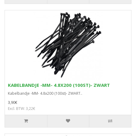
KABELBANDJE -MM- 4.8X200 (100ST)- ZWART
Kabelbandje -MM- 4.8x200 (100st)- ZWART..
3,90€
Excl. BTW: 3,22€