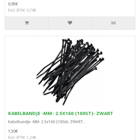
0,95€
Excl. BTW: 0,79€
KABELBANDJE -MM- 2.5X160 (100ST)- ZWART
Kabelbandje -MM- 2.5x160 (100st)- ZWART..
1,50€
Excl. BTW: 1,24€