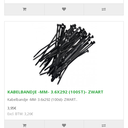
KABELBANDJE -MM- 3.6X292 (100ST)- ZWART
Kabelbandje -MM- 3.6x292 (100st)- ZWART..
3,95€
Excl. BTW: 3,26€