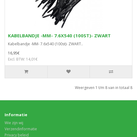
KABELBANDJE -MM- 7.6X540 (100ST)- ZWART
Kabelbandje -MM- 7.6x540 (100st)- ZWART..
16,95€
Excl. BTW: 14,01€
Weergeven 1 t/m 8 van in totaal 8
Informatie
Wie zijn wij
Verzendinformatie
Privacy beleid