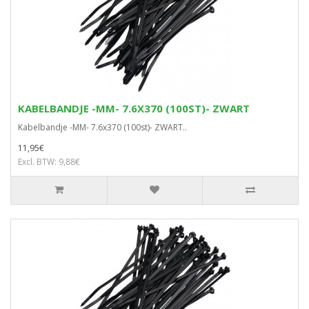
KABELBANDJE -MM- 7.6X370 (100ST)- ZWART
Kabelbandje -MM- 7.6x370 (100st)- ZWART..
11,95€
Excl. BTW: 9,88€