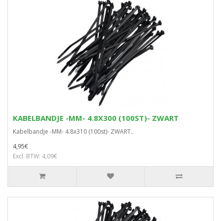
KABELBANDJE -MM- 4.8X300 (100ST)- ZWART
Kabelbandje -MM- 4.8x310 (100st)- ZWART..
4,95€
Excl. BTW: 4,09€