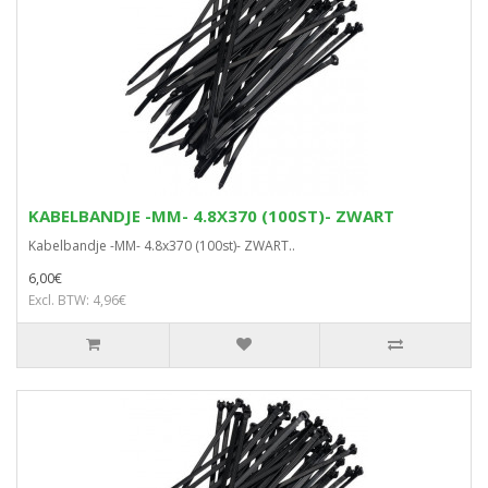
KABELBANDJE -MM- 4.8X370 (100ST)- ZWART
Kabelbandje -MM- 4.8x370 (100st)- ZWART..
6,00€
Excl. BTW: 4,96€