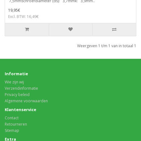
7,5mmschroefdiameter (ds): 3,7mmk: 3,9mm..
19,95€
Excl. BTW: 16,49€
Weergeven 1 t/m 1 van in totaal 1
Informatie
Wie zijn wij
Verzendinformatie
Privacy beleid
Algemene voorwaarden
Klantenservice
Contact
Retourneren
Sitemap
Extra