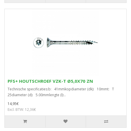
PFS+ HOUTSCHROEF VZK-T Ø5,0X70 ZN
Technische specificaties:b: 41mmkopdiameter (dk): 10mmt: T
25diameter (d): 5.00mmlengte (l):..
14,95€
Excl. BTW: 12,36€