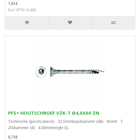
7,81€
Excl. BTW: 6,46€
PFS+ HOUTSCHROEF VZK-T Ø4,0X60 ZN
Technische specificaties:b: 32,5mmkopdiameter (dk): 8mmt: T
20diameter (d): 4.00mmlengte (l)..
8,75€