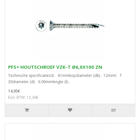
PFS+ HOUTSCHROEF VZK-T Ø6,0X100 ZN
Technische specificaties:b: 61mmkopdiameter (dk): 12mmt: T
30diameter (d): 6.00mmlengte (l):..
14,95€
Excl. BTW: 12,36€