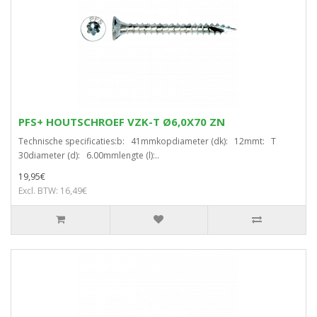
PFS+ HOUTSCHROEF VZK-T Ø6,0X70 ZN
Technische specificaties:b: 41mmkopdiameter (dk): 12mmt: T
30diameter (d): 6.00mmlengte (l):..
19,95€
Excl. BTW: 16,49€