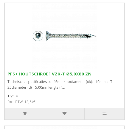
PFS+ HOUTSCHROEF VZK-T Ø5,0X80 ZN
Technische specificaties:b: 46mmkopdiameter (dk): 10mmt: T
25diameter (d): 5.00mmlengte (l):..
16,50€
Excl. BTW: 13,64€