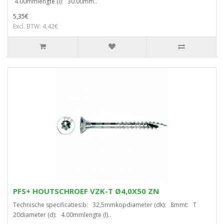
4.00mmlengte (l): 30.00mm..
5,35€
Excl. BTW: 4,42€
PFS+ HOUTSCHROEF VZK-T Ø4,0X50 ZN
Technische specificaties:b: 32,5mmkopdiameter (dk): 8mmt: T
20diameter (d): 4.00mmlengte (l)..