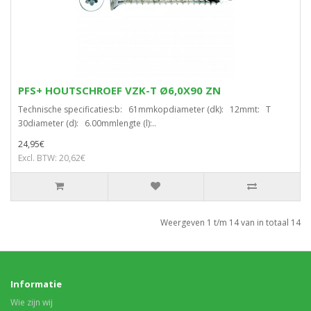
PFS+ HOUTSCHROEF VZK-T Ø6,0X90 ZN
Technische specificaties:b: 61mmkopdiameter (dk): 12mmt: T
30diameter (d): 6.00mmlengte (l):..
24,95€
Excl. BTW: 20,62€
Weergeven 1 t/m 14 van in totaal 14
Informatie
Wie zijn wij