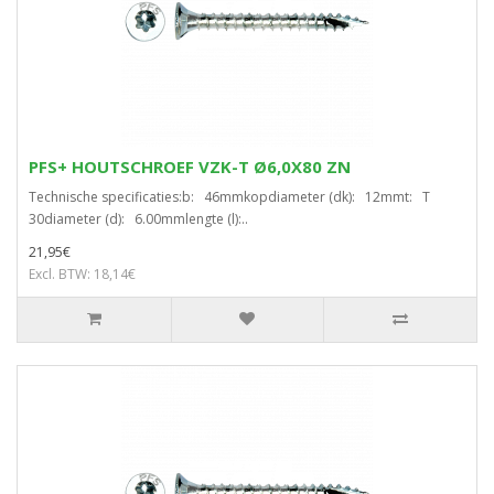
PFS+ HOUTSCHROEF VZK-T Ø6,0X80 ZN
Technische specificaties:b: 46mmkopdiameter (dk): 12mmt: T
30diameter (d): 6.00mmlengte (l):..
21,95€
Excl. BTW: 18,14€