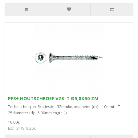
PFS+ HOUTSCHROEF VZK-T Ø5,0X50 ZN
Technische specificaties:b: 32mmkopdiameter (dk): 10mmt: T
25diameter (d): 5.00mmlengte (l):..
10,00€
Excl. BTW: 8,26€