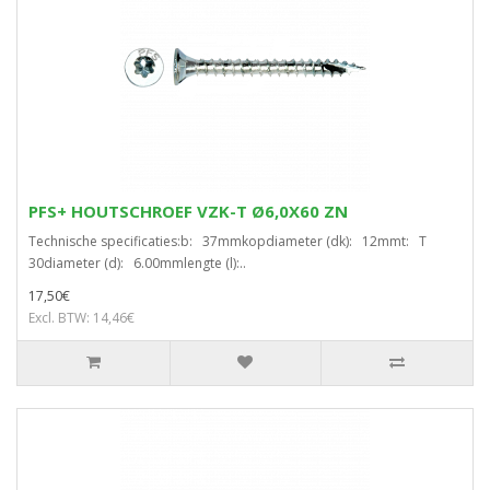
PFS+ HOUTSCHROEF VZK-T Ø6,0X60 ZN
Technische specificaties:b: 37mmkopdiameter (dk): 12mmt: T
30diameter (d): 6.00mmlengte (l):..
17,50€
Excl. BTW: 14,46€