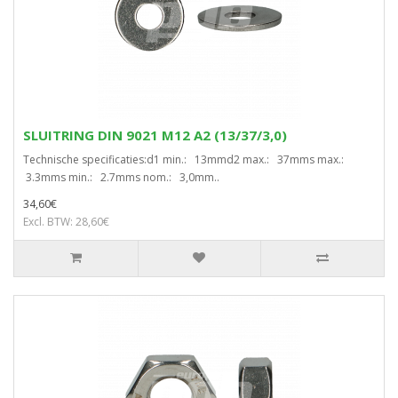
SLUITRING DIN 9021 M12 A2 (13/37/3,0)
Technische specificaties:d1 min.: 13mmd2 max.: 37mms max.:
3.3mms min.: 2.7mms nom.: 3,0mm..
34,60€
Excl. BTW: 28,60€