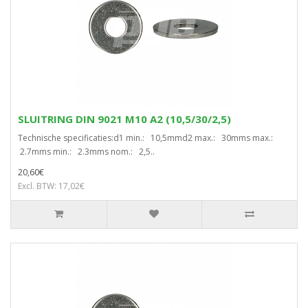
SLUITRING DIN 9021 M10 A2 (10,5/30/2,5)
Technische specificaties:d1 min.: 10,5mmd2 max.: 30mms max.:
2.7mms min.: 2.3mms nom.: 2,5..
20,60€
Excl. BTW: 17,02€