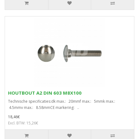
HOUTBOUT A2 DIN 603 M8X100
Technische specificaties:dk max.: 20mmf max.: 5mmk max.:
4.5mmv max.: 8.58mmCE markering: ..
18,46€
Excl. BTW: 15,26€