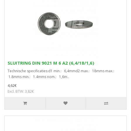
SLUITRING DIN 9021 M 6 A2 (6,4/18/1,6)
Technische specificaties:d1 min.: 6,4mmd2 max.: 18mms max.:
1.8mms min.: 1.4mms nom.: 1,6m..
4,62€
Excl. BTW: 3,82€