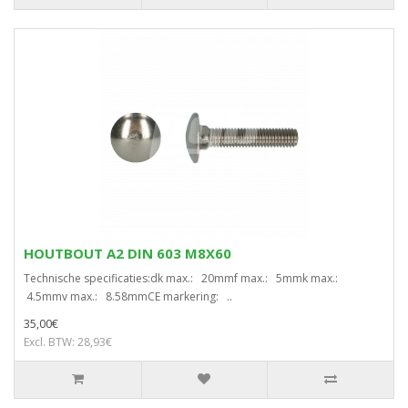
HOUTBOUT A2 DIN 603 M8X60
Technische specificaties:dk max.: 20mmf max.: 5mmk max.:
4.5mmv max.: 8.58mmCE markering: ..
35,00€
Excl. BTW: 28,93€