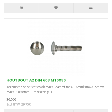
HOUTBOUT A2 DIN 603 M10X80
Technische specificaties:dk max.: 24mmf max.: 6mmk max.: 5mmv
max.: 10.58mmCE markering: E..
36,00€
Excl. BTW: 29,75€