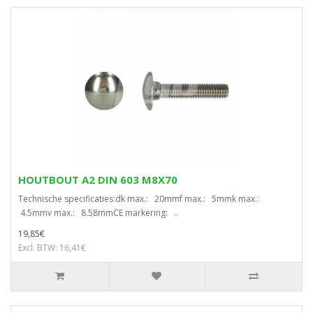
HOUTBOUT A2 DIN 603 M8X70
Technische specificaties:dk max.: 20mmf max.: 5mmk max.:
4.5mmv max.: 8.58mmCE markering: ..
19,85€
Excl. BTW: 16,41€