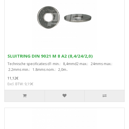
SLUITRING DIN 9021 M 8 A2 (8,4/24/2,0)
Technische specificaties:d1 min.: 8,4mmd2 max.: 24mms max.:
2.2mms min.: 1.8mms nom.: 2,0m..
11,12€
Excl. BTW: 9,19€