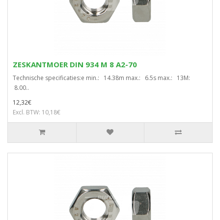
ZESKANTMOER DIN 934 M 8 A2-70
Technische specificaties:e min.: 14.38m max.: 6.5s max.: 13M:
8.00..
12,32€
Excl. BTW: 10,18€