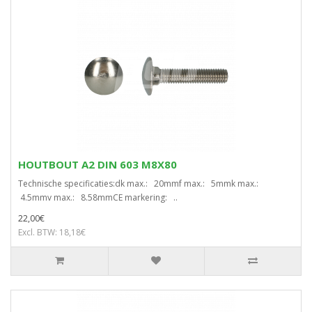
HOUTBOUT A2 DIN 603 M8X80
Technische specificaties:dk max.: 20mmf max.: 5mmk max.:
4.5mmv max.: 8.58mmCE markering: ..
22,00€
Excl. BTW: 18,18€