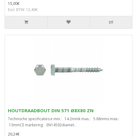
15,00€
Excl. BTW: 12,40€
HOUTDRAADBOUT DIN 571 Ø8X80 ZN
Technische specificaties:e min.: 14.2mmk max.: 5.88mms max.:
13mmCE markering: EN14592diamet..
20,24€