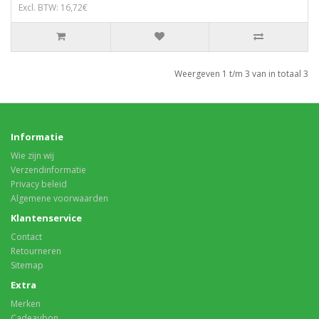
Excl. BTW: 16,72€
Weergeven 1 t/m 3 van in totaal 3
Informatie
Wie zijn wij
Verzendinformatie
Privacy beleid
Algemene voorwaarden
Klantenservice
Contact
Retourneren
Sitemap
Extra
Merken
Cadeaubon