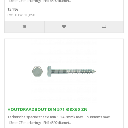
13mmCE markering: EN14592diamet..
13,18€
Excl. BTW: 10,89€
HOUTDRAADBOUT DIN 571 Ø8X60 ZN
Technische specificaties:e min.: 14.2mmk max.: 5.88mms max.:
13mmCE markering: EN14592diamet..