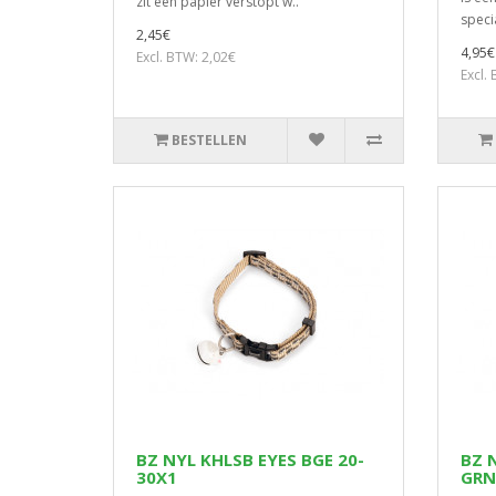
zit een papier verstopt w..
speci
2,45€
4,95€
Excl. BTW: 2,02€
Excl.
BESTELLEN
BZ NYL KHLSB EYES BGE 20-
BZ 
30X1
GRN