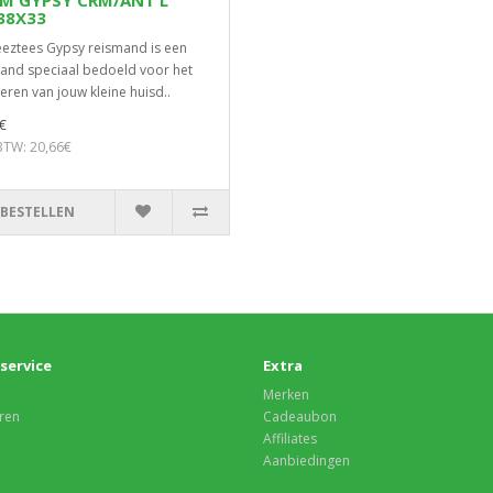
SM GYPSY CRM/ANT L
38X33
eztees Gypsy reismand is een
and speciaal bedoeld voor het
eren van jouw kleine huisd..
€
 BTW: 20,66€
BESTELLEN
service
Extra
Merken
ren
Cadeaubon
Affiliates
Aanbiedingen