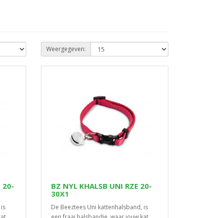
Weergegeven:
 20-
BZ NYL KHALSB UNI RZE 20-
30X1
is
De Beeztees Uni kattenhalsband, is
kat
een fraai halsbandje, waar jouw kat