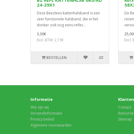
BZ REFL KATTENHLSB GRS/RD
REI
24-29X1
58X
Deze Beeztees kattenhalsband is een
De Be
zeer functionele halsband, die in het
reism
donker ook nog eens reflec..
vervo
3,30€
25,00
Excl. BTW: 2,73€
Excl.
BESTELLEN
Informatie
Klanten
Wie zijn wij
Contact
Verzendinformatie
Retourne
Privacy beleid
Sitemap
Algemene voorwaarden