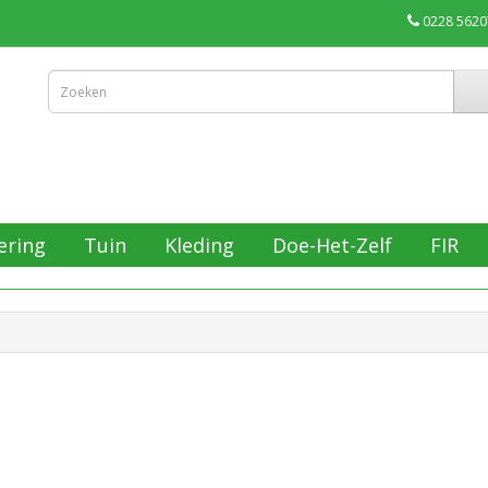
0228 5620
ering
Tuin
Kleding
Doe-Het-Zelf
FIR