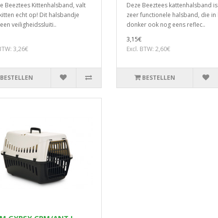
e Beeztees Kittenhalsband, valt
Deze Beeztees kattenhalsband is
kitten echt op! Dit halsbandje
zeer functionele halsband, die in
een veiligheidssluiti..
donker ook nog eens reflec..
3,15€
 BTW: 3,26€
Excl. BTW: 2,60€
BESTELLEN
BESTELLEN