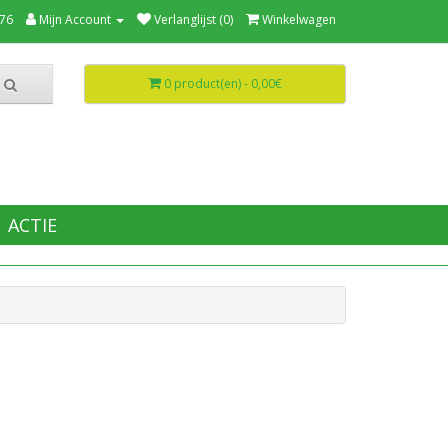
76
Mijn Account
Verlanglijst (0)
Winkelwagen
0 product(en) - 0,00€
ACTIE