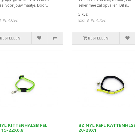
aal voor jouw maatje. Door..
zeker mee zal opvallen. Dit n..
5,75€
 BTW: 4,09€
Excl. BTW: 4,75€
BESTELLEN
BESTELLEN
NYL KITTENHALSB FEL
BZ NYL REFL KATTENHLS
 15-22X0,8
20-29X1