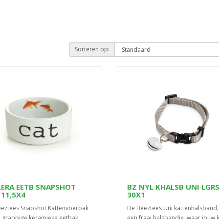
Sorteren op:
KERA EETB SNAPSHOT
BZ NYL KHALSB UNI LGRS
 11,5X4
30X1
eztees Snapshot Kattenvoerbak
De Beeztees Uni kattenhalsband, 
n grappige keramieke eetbak,
een fraai halsbandje, waar jouw 