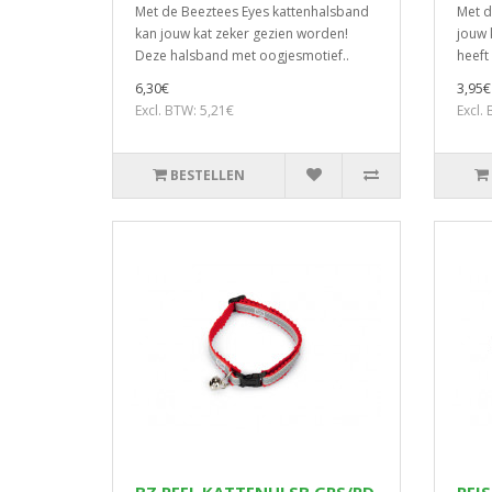
Met de Beeztees Eyes kattenhalsband
Met d
kan jouw kat zeker gezien worden!
jouw 
Deze halsband met oogjesmotief..
heeft 
6,30€
3,95€
Excl. BTW: 5,21€
Excl.
BESTELLEN