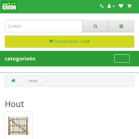
0 product(en) - 0,00€
categorieën
Hout
Hout