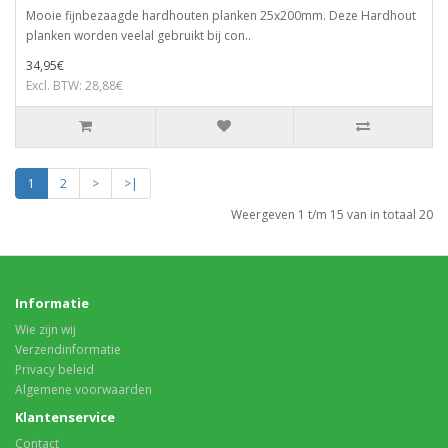
Mooie fijnbezaagde hardhouten planken 25x200mm. Deze Hardhout
planken worden veelal gebruikt bij con..
34,95€
Excl. BTW: 28,88€
1
2
>
>|
Weergeven 1 t/m 15 van in totaal 20
Informatie
Wie zijn wij
Verzendinformatie
Privacy beleid
Algemene voorwaarden
Klantenservice
Contact