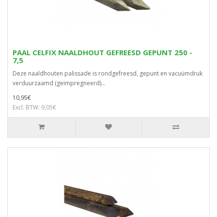
PAAL CELFIX NAALDHOUT GEFREESD GEPUNT 250 -
7,5
Deze naaldhouten palissade is rondgefreesd, gepunt en vacuümdruk
verduurzaamd (geïmpregneerd)...
10,95€
Excl. BTW: 9,05€