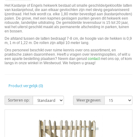
Het Kastanje of Engels hekwerk bestaat uit smalle geschilde/gekloofde latten
van kastanjehout, die aan elkaar gevlochten zijn met st
evig gegalvaniseerd
ijzerdraad. Het hek wordt ca. elke 1,80 meter bevestigd aan (kastanjehouten)
palen. De grove, met een kapmes geslagen punten geven dit hekwerk een
robuuste, landelijke uitstraling. De gemiddelde levensduur is 15 tot 20 jaar,
wat het uiterst geschikt maakt als permanente afscheiding in parken, tuinen
en bossen.
De afstand tussen de latten bedraagt 7-8 cm, de hoogte van de hekken is 0,9
m, 1 m of 1,22 m. De rollen zijn altijd 10 meter lang.
Ons personeel beschikt over ruime kennis over ons assortiment, en
praktische zaken daaromheen. Heeft u vragen over leveringsopties, of wilt u
een aparte bestelling plaatsen? Neem dan gerust
contact
met ons op, of kom
langs in onze winkel in Westwoud. We helpen u graag!
Product vergelijk (0)
Sorteren op:
Weergegeven: