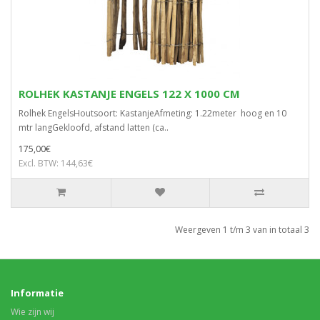
ROLHEK KASTANJE ENGELS 122 X 1000 CM
Rolhek EngelsHoutsoort: KastanjeAfmeting: 1.22meter hoog en 10
mtr langGekloofd, afstand latten (ca..
175,00€
Excl. BTW: 144,63€
Weergeven 1 t/m 3 van in totaal 3
Informatie
Wie zijn wij