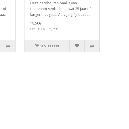
Deze hardhouten paal is van
r of
duurzaam Azobe hout, wat 25 jaar of
aa..
langer meegaat. Vierzijdig fijnbezaa..
18,50€
Excl. BTW: 15,29€
BESTELLEN