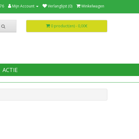
76
Mijn Account
Verlanglijst (0)
Winkelwagen
0 product(en) - 0,00€
ACTIE