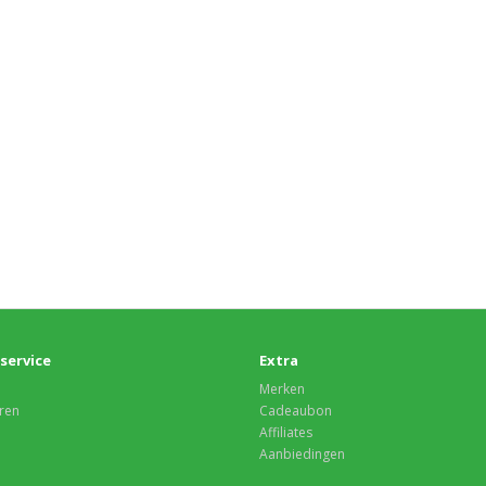
service
Extra
Merken
ren
Cadeaubon
Affiliates
Aanbiedingen