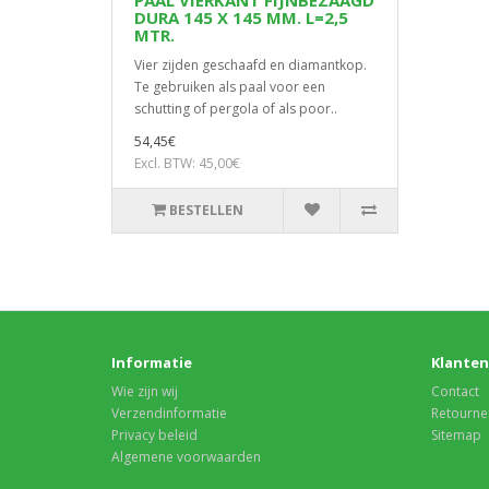
PAAL VIERKANT FIJNBEZAAGD
DURA 145 X 145 MM. L=2,5
MTR.
Vier zijden geschaafd en diamantkop.
Te gebruiken als paal voor een
schutting of pergola of als poor..
54,45€
Excl. BTW: 45,00€
BESTELLEN
Informatie
Klanten
Wie zijn wij
Contact
Verzendinformatie
Retourne
Privacy beleid
Sitemap
Algemene voorwaarden