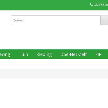
0228 5620
ering
Tuin
Kleding
Doe-Het-Zelf
FIR