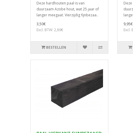
Deze hardhouten paal is van
Deze 
duurzaam Azobe hout, wat 25 jaar of
duurz
langer meegaat. Vierzijdig fijnbezaa..
lange
3,50€
9,95€
Excl. BTW: 2,89€
Excl.
BESTELLEN