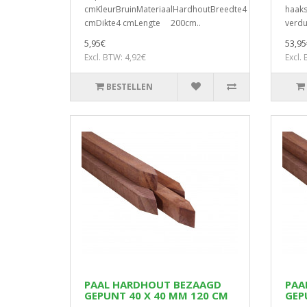
cmKleurBruinMateriaalHardhoutBreedte4
haaks
cmDikte4 cmLengte 200cm..
verdu
5,95€
53,95
Excl. BTW: 4,92€
Excl.
BESTELLEN
PAAL HARDHOUT BEZAAGD
PAA
GEPUNT 40 X 40 MM 120 CM
GEP