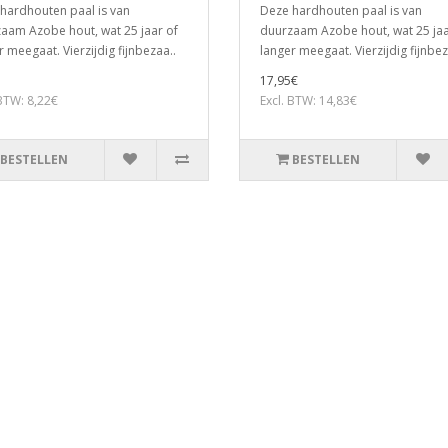
hardhouten paal is van
Deze hardhouten paal is van
aam Azobe hout, wat 25 jaar of
duurzaam Azobe hout, wat 25 jaa
r meegaat. Vierzijdig fijnbezaa..
langer meegaat. Vierzijdig fijnbez
17,95€
 BTW: 8,22€
Excl. BTW: 14,83€
BESTELLEN
BESTELLEN