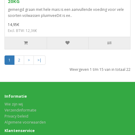
20KG
gemengd graan met hele mais is een aanvullende voeding voor vele
soorten volwassen pluimveeDit is ee..
14,95€
Excl. BTW: 12,36€
1
2
>
>|
Weergeven 1 t/m 15 van in totaal 22
Informatie
Wie zijn wij
Verzendinformatie
Privacy beleid
Algemene voorwaarden
Klantenservice