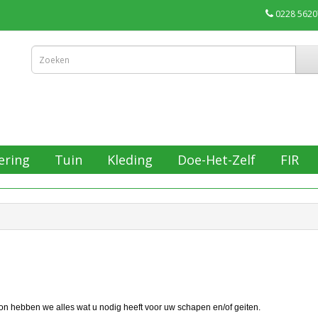
0228 5620
ering
Tuin
Kleding
Doe-Het-Zelf
FIR
on hebben we alles wat u nodig heeft voor uw schapen en/of geiten.