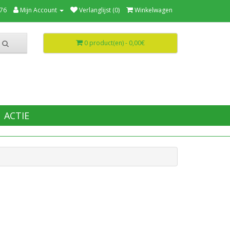
76
Mijn Account
Verlanglijst (0)
Winkelwagen
0 product(en) - 0,00€
ACTIE