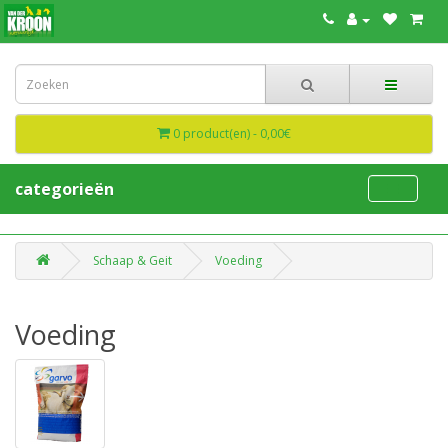
0 product(en) - 0,00€
categorieën
Schaap & Geit
Voeding
Voeding