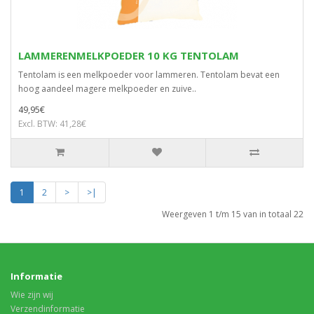
LAMMERENMELKPOEDER 10 KG TENTOLAM
Tentolam is een melkpoeder voor lammeren. Tentolam bevat een
hoog aandeel magere melkpoeder en zuive..
49,95€
Excl. BTW: 41,28€
1
2
>
>|
Weergeven 1 t/m 15 van in totaal 22
Informatie
Wie zijn wij
Verzendinformatie