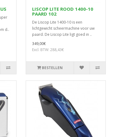
LUS
LISCOP LITE ROOD 1400-10
PAARD 102
uper
De Liscop Lite 1400-10 is een
lichtgewicht scheermachine voor uw
om d..
paard. De Liscop Lite ligt goed in ..
349,00€
Excl. BTW: 288,43€
BESTELLEN