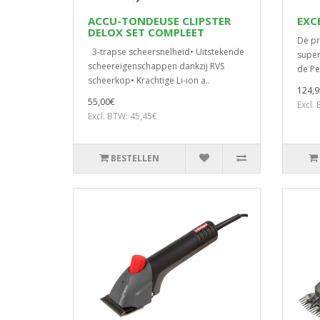
ACCU-TONDEUSE CLIPSTER
EXC
DELOX SET COMPLEET
De pr
3-trapse scheersnelheid• Uitstekende
super
scheereigenschappen dankzij RVS
de Pet
scheerkop• Krachtige Li-ion a..
124,9
55,00€
Excl.
Excl. BTW: 45,45€
BESTELLEN