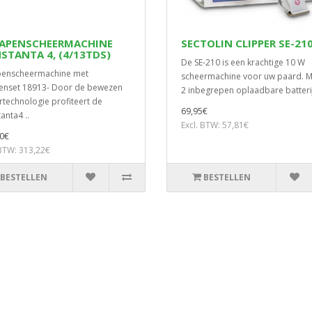
APENSCHEERMACHINE
SECTOLIN CLIPPER SE-21
STANTA 4, (4/13TDS)
De SE-210 is een krachtige 10 W
penscheermachine met
scheermachine voor uw paard. M
nset 18913- Door de bewezen
2 inbegrepen oplaadbare batterij
technologie profiteert de
69,95€
anta4 ..
Excl. BTW: 57,81€
0€
 BTW: 313,22€
BESTELLEN
BESTELLEN