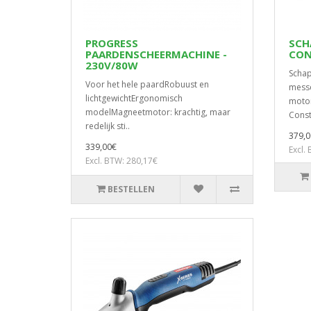
PROGRESS
SCH
PAARDENSCHEERMACHINE -
CON
230V/80W
Scha
Voor het hele paardRobuust en
messe
lichtgewichtErgonomisch
motor
modelMagneetmotor: krachtig, maar
Const
redelijk sti..
379,0
339,00€
Excl.
Excl. BTW: 280,17€
BESTELLEN