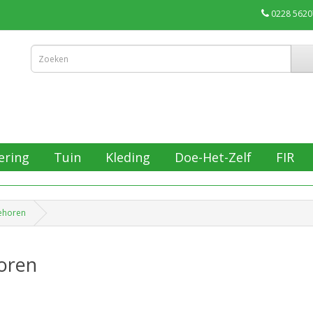
0228 5620
ering
Tuin
Kleding
Doe-Het-Zelf
FIR
ehoren
oren