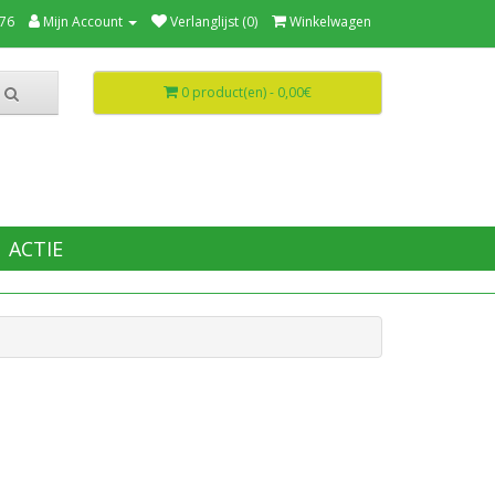
76
Mijn Account
Verlanglijst (0)
Winkelwagen
0 product(en) - 0,00€
ACTIE