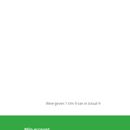
Weergeven 1 t/m 9 van in totaal 9
Mijn account