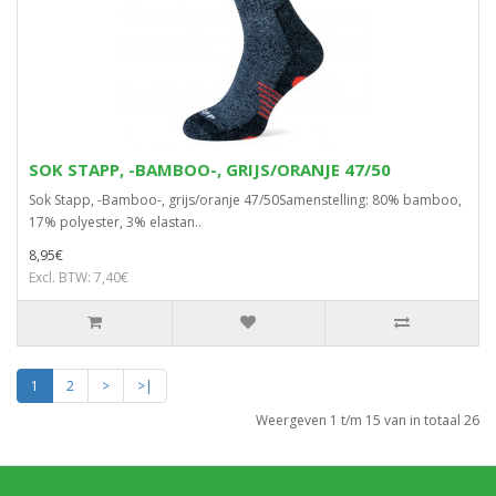
SOK STAPP, -BAMBOO-, GRIJS/ORANJE 47/50
Sok Stapp, -Bamboo-, grijs/oranje 47/50Samenstelling: 80% bamboo,
17% polyester, 3% elastan..
8,95€
Excl. BTW: 7,40€
1
2
>
>|
Weergeven 1 t/m 15 van in totaal 26