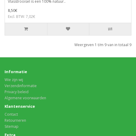
Vlasstrooisel is een 100% natuur..
8,50€
Excl. BTW: 7,02€
Weergeven 1 t/m 9 van in totaal 9
Informatie
Wie zijn wij
Verzendinformatie
Privacy beleid
Algemene voorwaarden
Klantenservice
Contact
Retourneren
Sitemap
Extra