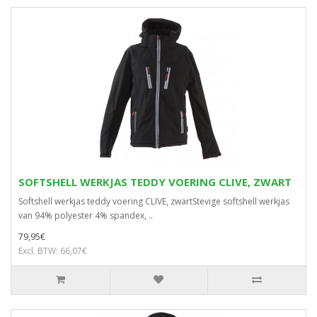
SOFTSHELL WERKJAS TEDDY VOERING CLIVE, ZWART
Softshell werkjas teddy voering CLIVE, zwartStevige softshell werkjas
van 94% polyester 4% spandex, ..
79,95€
Excl. BTW: 66,07€