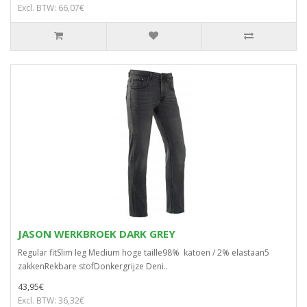
Excl. BTW: 66,07€
JASON WERKBROEK DARK GREY
Regular fitSlim leg Medium hoge taille98% katoen / 2% elastaan5
zakkenRekbare stofDonkergrijze Deni..
43,95€
Excl. BTW: 36,32€