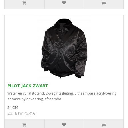
PILOT JACK ZWART
Water en vuilafstotend, 2-weg ritssluiting, uitneembare acrylvoering
en vaste nylonvoering, afneemba..
54,95€
Excl. BTW: 45,41€