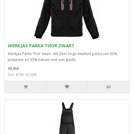
WERKJAS PARKA THOR ZWART
Werkjas Parka Thor zwart -4XLZeer hoge kwaliteit parka van 65%
polyester en 35% katoen met een gladd..
99,95€
Excl. BTW: 82,60€