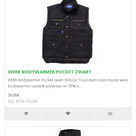
WERK BODYWARMER POCKET ZWART
WERK bodywarmer Pocket zwart XXXLDe 16-pocket is een mooie werk
bodywarmer van65% polyester en 35% k..
39,95€
Excl. BTW: 33,02€