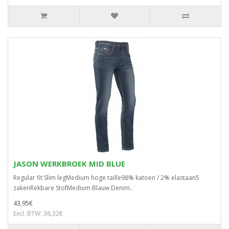
JASON WERKBROEK MID BLUE
Regular fit Slim legMedium hoge taille98% katoen / 2% elastaan5
zakenRekbare StofMedium Blauw Denim..
43,95€
Excl. BTW: 36,32€