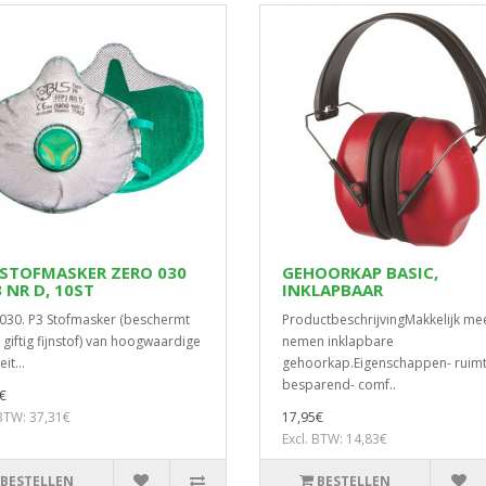
 STOFMASKER ZERO 030
GEHOORKAP BASIC,
 NR D, 10ST
INKLAPBAAR
030. P3 Stofmasker (beschermt
ProductbeschrijvingMakkelijk me
 giftig fijnstof) van hoogwaardige
nemen inklapbare
it...
gehoorkap.Eigenschappen- ruim
besparend- comf..
€
 BTW: 37,31€
17,95€
Excl. BTW: 14,83€
BESTELLEN
BESTELLEN