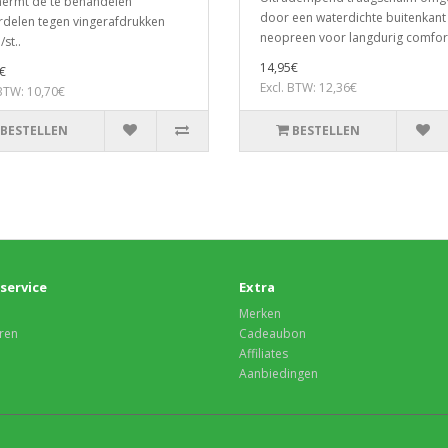
ermt de te behandelen
door een waterdichte buitenkant
delen tegen vingerafdrukken
neopreen voor langdurig comfort
/st..
14,95€
€
Excl. BTW: 12,36€
 BTW: 10,70€
BESTELLEN
BESTELLEN
service
Extra
Merken
ren
Cadeaubon
Affiliates
Aanbiedingen