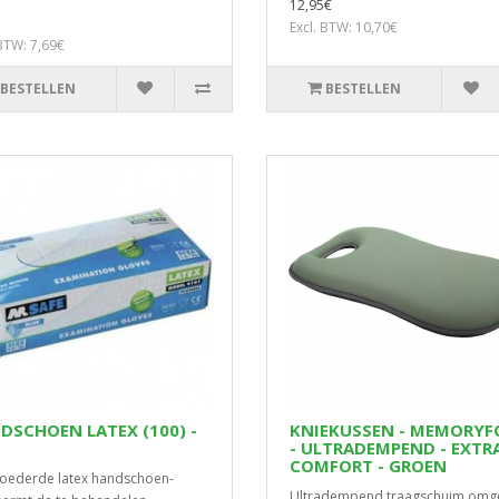
12,95€
Excl. BTW: 10,70€
 BTW: 7,69€
BESTELLEN
BESTELLEN
DSCHOEN LATEX (100) -
KNIEKUSSEN - MEMORY
- ULTRADEMPEND - EXTR
COMFORT - GROEN
oederde latex handschoen-
Ultradempend traagschuim omg