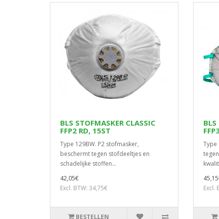
BLS STOFMASKER CLASSIC
BLS
FFP2 RD, 15ST
FFP3
Type 129BW. P2 stofmasker,
Type 
beschermt tegen stofdeeltjes en
tegen
schadelijke stoffen...
kwalite
42,05€
45,15
Excl. BTW: 34,75€
Excl.
BESTELLEN