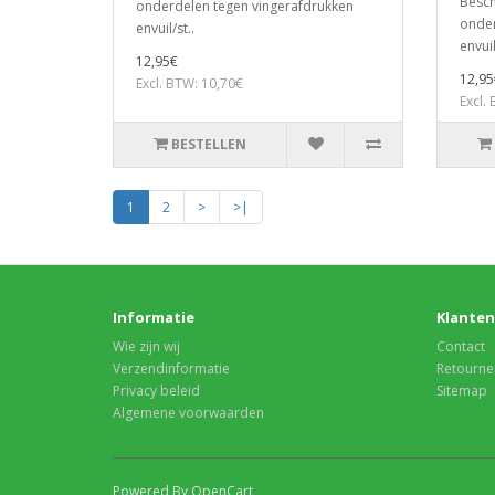
Besch
onderdelen tegen vingerafdrukken
onder
envuil/st..
envuil
12,95€
12,95
Excl. BTW: 10,70€
Excl.
BESTELLEN
1
2
>
>|
Informatie
Klanten
Wie zijn wij
Contact
Verzendinformatie
Retourne
Privacy beleid
Sitemap
Algemene voorwaarden
Powered By OpenCart