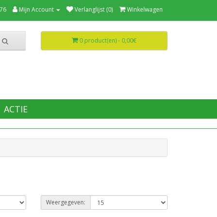
76
Mijn Account
Verlanglijst (0)
Winkelwagen
0 product(en) - 0,00€
ACTIE
Weergegeven: