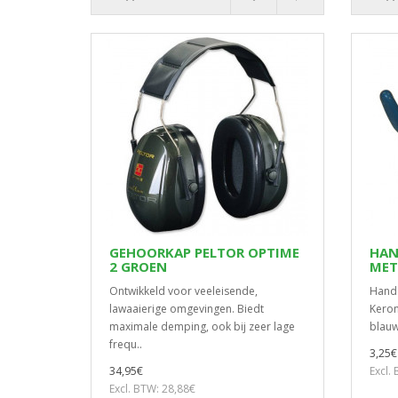
GEHOORKAP PELTOR OPTIME
HAN
2 GROEN
MET
Ontwikkeld voor veeleisende,
Hand
lawaaierige omgevingen. Biedt
Keron
maximale demping, ook bij zeer lage
blauw
frequ..
3,25€
34,95€
Excl.
Excl. BTW: 28,88€