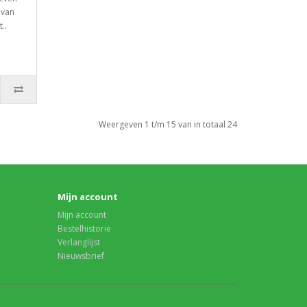
 van
..
Weergeven 1 t/m 15 van in totaal 24
Mijn account
Mijn account
Bestelhistorie
Verlanglijst
Nieuwsbrief