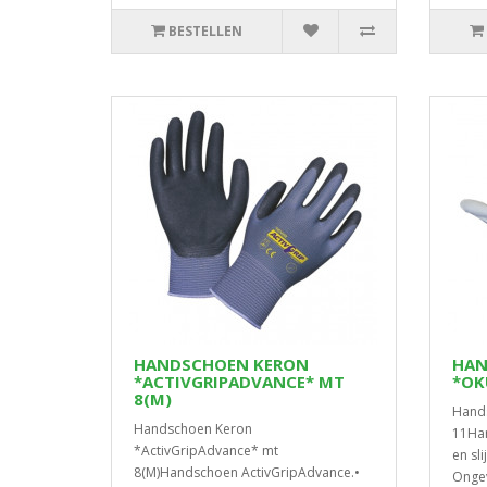
BESTELLEN
HANDSCHOEN KERON
HAN
*ACTIVGRIPADVANCE* MT
*OK
8(M)
Hand
Handschoen Keron
11Han
*ActivGripAdvance* mt
en sl
8(M)Handschoen ActivGripAdvance.•
Ongev