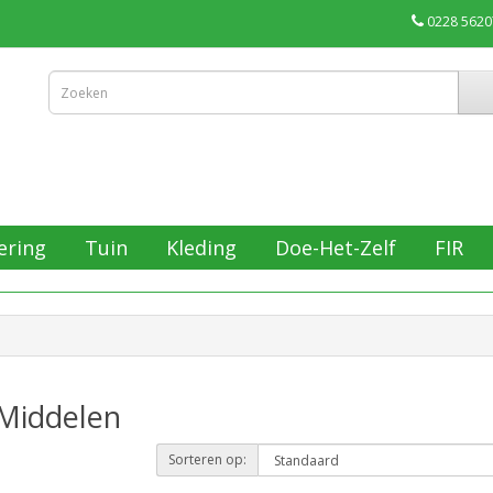
0228 5620
ering
Tuin
Kleding
Doe-Het-Zelf
FIR
 Middelen
Sorteren op: