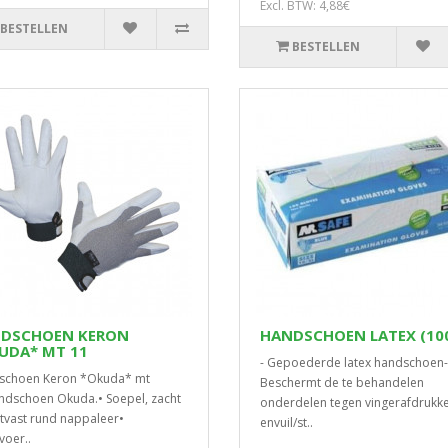
Excl. BTW: 4,88€
BESTELLEN
BESTELLEN
DSCHOEN KERON
HANDSCHOEN LATEX (100
UDA* MT 11
- Gepoederde latex handschoen-
schoen Keron *Okuda* mt
Beschermt de te behandelen
dschoen Okuda.• Soepel, zacht
onderdelen tegen vingerafdrukk
ijtvast rund nappaleer•
envuil/st..
oer..