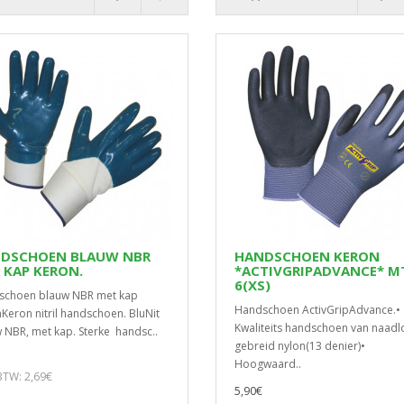
DSCHOEN BLAUW NBR
HANDSCHOEN KERON
 KAP KERON.
*ACTIVGRIPADVANCE* M
6(XS)
schoen blauw NBR met kap
Handschoen ActivGripAdvance.•
Keron nitril handschoen. BluNit
Kwaliteits handschoen van naadl
 NBR, met kap. Sterke handsc..
gebreid nylon(13 denier)•
Hoogwaard..
 BTW: 2,69€
5,90€