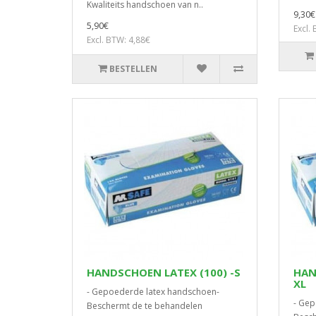
Kwaliteits handschoen van n..
9,30€
5,90€
Excl.
Excl. BTW: 4,88€
BESTELLEN
HANDSCHOEN LATEX (100) -S
HAN
XL
- Gepoederde latex handschoen-
- Gep
Beschermt de te behandelen