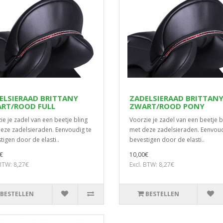
ELSIERAAD BRITTANY
ZADELSIERAAD BRITTAN
RT/ROOD FULL
ZWART/ROOD PONY
ie je zadel van een beetje bling
Voorzie je zadel van een beetje b
eze zadelsieraden. Eenvoudig te
met deze zadelsieraden. Eenvoud
tigen door de elasti..
bevestigen door de elasti..
€
10,00€
 BTW: 8,27€
Excl. BTW: 8,27€
BESTELLEN
BESTELLEN