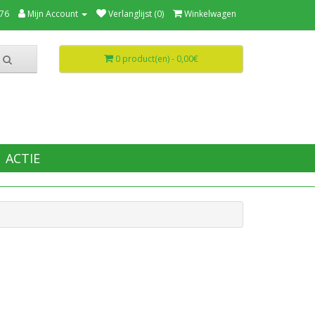
76
Mijn Account
Verlanglijst (0)
Winkelwagen
0 product(en) - 0,00€
ACTIE