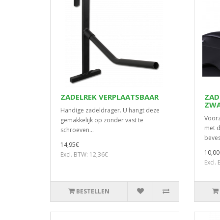
ZADELREK VERPLAATSBAAR
ZAD
ZWA
Handige zadeldrager. U hangt deze
Voorz
gemakkelijk op zonder vast te
met d
schroeven...
beves
14,95€
10,00
Excl. BTW: 12,36€
Excl.
BESTELLEN