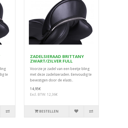
Y
ZADELSIERAAD BRITTANY
ZWART/ZILVER FULL
ling
Voorzie je zadel van een beetje bling
ig te
met deze zadelsieraden. Eenvoudig te
bevestigen door de elasti..
14,95€
Excl. BTW: 12,36€
BESTELLEN