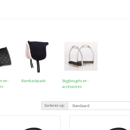
n en -
Barebackpads
Stijgbeugels en -
rs
accessoires
Sorteren op: