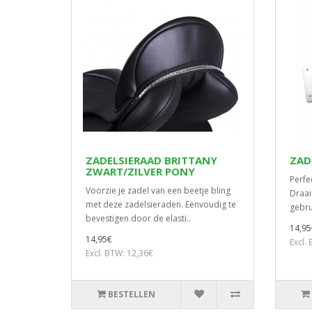
ZADELSIERAAD BRITTANY
ZAD
ZWART/ZILVER PONY
Perfe
Voorzie je zadel van een beetje bling
Draai
met deze zadelsieraden. Eenvoudig te
gebru
bevestigen door de elasti..
14,95
14,95€
Excl.
Excl. BTW: 12,36€
BESTELLEN