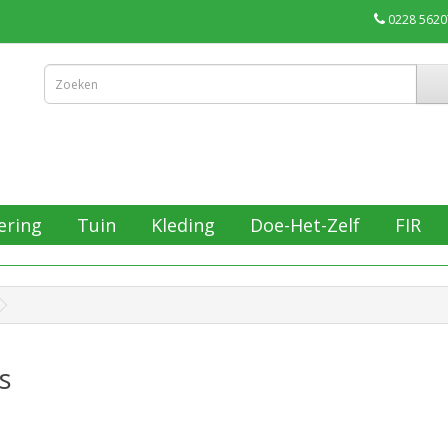
0228 5620
ering
Tuin
Kleding
Doe-Het-Zelf
FIR
s