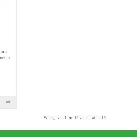
ooral
fmeten
Weergeven 1 t/m 15 van in totaal 15