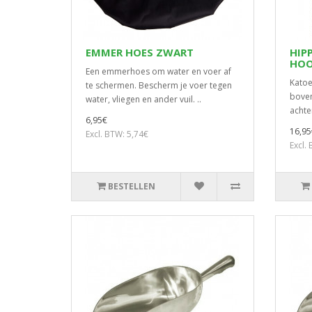
EMMER HOES ZWART
HIP
HOO
Een emmerhoes om water en voer af
Katoe
te schermen. Bescherm je voer tegen
boven
water, vliegen en ander vuil. ..
achte
6,95€
16,95
Excl. BTW: 5,74€
Excl.
BESTELLEN