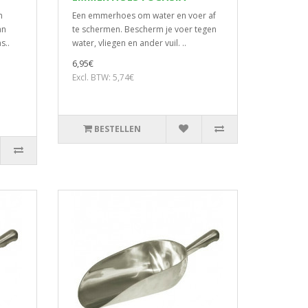
n
Een emmerhoes om water en voer af
an
te schermen. Bescherm je voer tegen
s..
water, vliegen en ander vuil. ..
6,95€
Excl. BTW: 5,74€
BESTELLEN