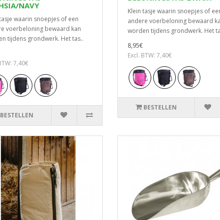
HSIA/NAVY
Klein tasje waarin snoepjes of ee
 tasje waarin snoepjes of een
andere voerbeloning bewaard k
e voerbeloning bewaard kan
worden tijdens grondwerk. Het ta
n tijdens grondwerk. Het tas..
8,95€
Excl. BTW: 7,40€
 BTW: 7,40€
BESTELLEN
BESTELLEN