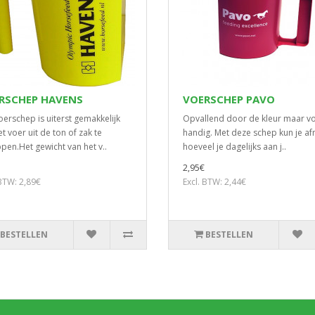
RSCHEP HAVENS
VOERSCHEP PAVO
oerschep is uiterst gemakkelijk
Opvallend door de kleur maar v
t voer uit de ton of zak te
handig. Met deze schep kun je a
pen.Het gewicht van het v..
hoeveel je dagelijks aan j..
2,95€
 BTW: 2,89€
Excl. BTW: 2,44€
BESTELLEN
BESTELLEN