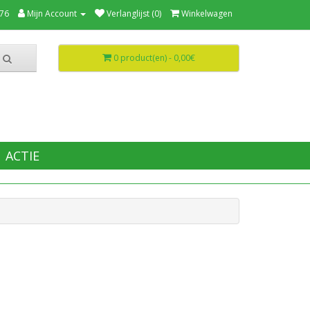
76
Mijn Account
Verlanglijst (0)
Winkelwagen
0 product(en) - 0,00€
ACTIE