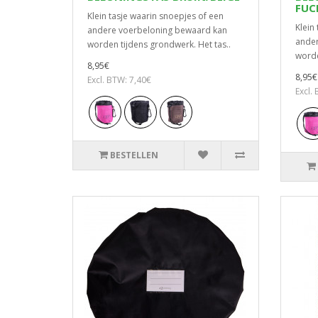
FUC
Klein tasje waarin snoepjes of een
Klein
andere voerbeloning bewaard kan
ander
worden tijdens grondwerk. Het tas..
worde
8,95€
8,95€
Excl. BTW: 7,40€
Excl.
BESTELLEN