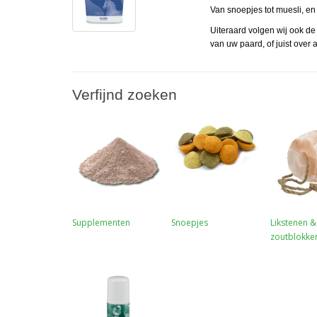
Van snoepjes tot muesli, en v
Uiteraard volgen wij ook de
van uw paard, of juist over 
Verfijnd zoeken
Supplementen
Snoepjes
Likstenen &
zoutblokke