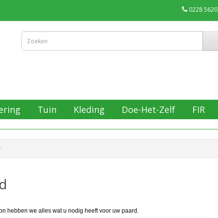
0228 5620
ering
Tuin
Kleding
Doe-Het-Zelf
FIR
d
on hebben we alles wat u nodig heeft voor uw paard.