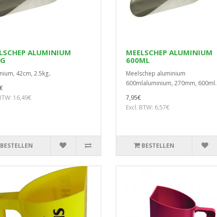
LSCHEP ALUMINIUM
MEELSCHEP ALUMINIUM
KG
600ML
nium, 42cm, 2.5kg..
Meelschep aluminium
600mlaluminium, 270mm, 600ml.
€
 BTW: 16,49€
7,95€
Excl. BTW: 6,57€
BESTELLEN
BESTELLEN