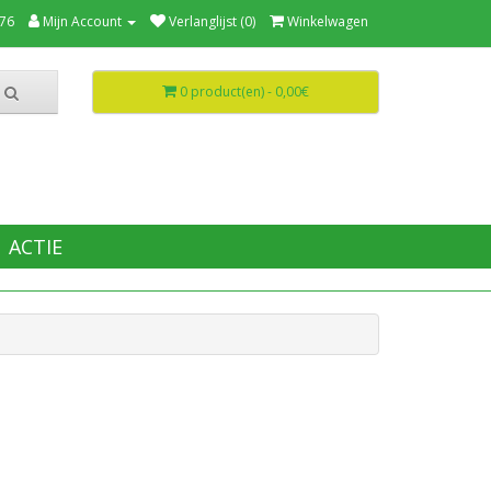
76
Mijn Account
Verlanglijst (0)
Winkelwagen
0 product(en) - 0,00€
ACTIE