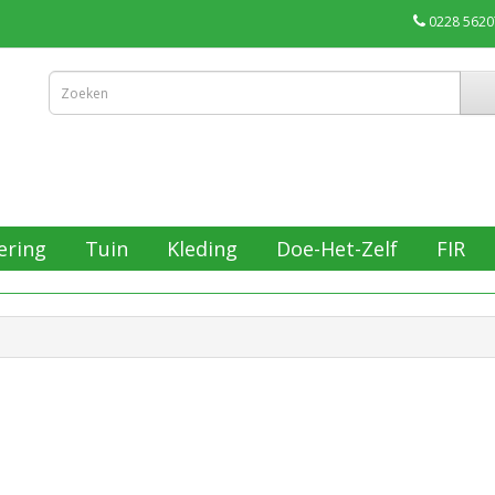
0228 5620
ering
Tuin
Kleding
Doe-Het-Zelf
FIR