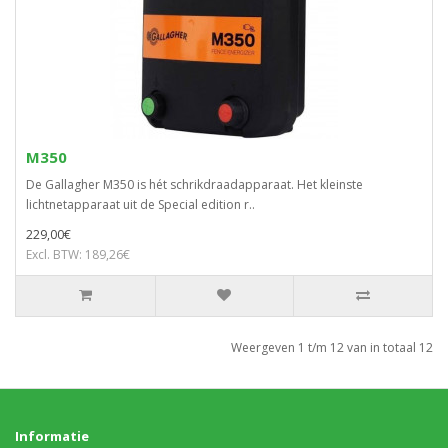
M350
De Gallagher M350 is hét schrikdraadapparaat. Het kleinste
lichtnetapparaat uit de Special edition r..
229,00€
Excl. BTW: 189,26€
Weergeven 1 t/m 12 van in totaal 12
Informatie