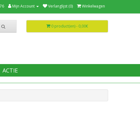
76
Mijn Account
Verlanglijst (0)
Winkelwagen
0 product(en) - 0,00€
ACTIE