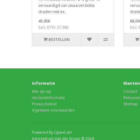
vervaardigd van zwaarverzinkte
verva
draden met ee..
drade
45,95€
88,00
Excl. BTW: 37,98€
Excl.
BESTELLEN
Informatie
Klanten
Wie zijn wij
Contact
Verzendinformatie
Retourne
Privacy beleid
Sitemap
Algemene voorwaarden
Powered By OpenCart
Agricentrum Van der Kroon © 2026