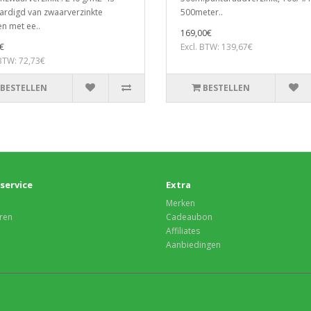
ardigd van zwaarverzinkte
500meter..
n met ee..
169,00€
€
Excl. BTW: 139,67€
 BTW: 72,73€
BESTELLEN
BESTELLEN
service
Extra
Merken
ren
Cadeaubon
Affiliates
Aanbiedingen