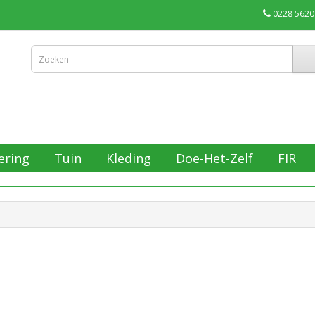
0228 5620
ering
Tuin
Kleding
Doe-Het-Zelf
FIR