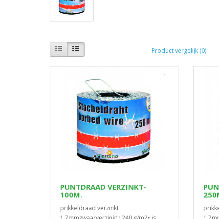
Product vergelijk (0)
PUNTDRAAD VERZINKT-
PUN
100M.
250
prikkeldraad verzinkt
prikk
1,7mmzwaarverzinkt : 240 g/m2• is
1,7mm