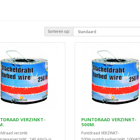
Sorteren op:
TDRAAD VERZINKT-
PUNTDRAAD VERZINKT-
M.
500M.
eldraad verzinkt
Puntdraad VERZINKT-
zwaarverzinkt : 240 g/m2• is
500m.puntdraadverzinkt, 100/4/1