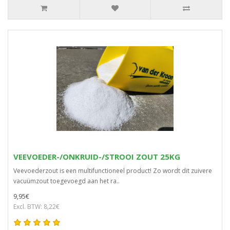
VEEVOEDER-/ONKRUID-/STROOI ZOUT 25KG
Veevoederzout is een multifunctioneel product! Zo wordt dit zuivere
vacuümzout toegevoegd aan het ra..
9,95€
Excl. BTW: 8,22€