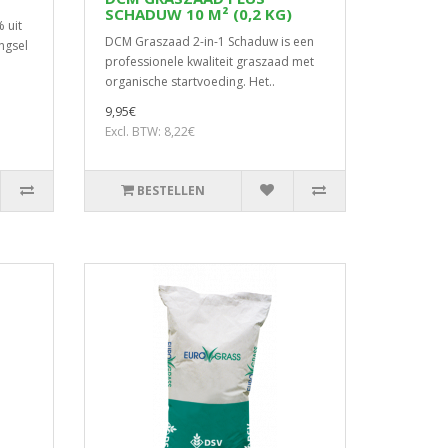
SCHADUW 10 M² (0,2 KG)
 uit
DCM Graszaad 2-in-1 Schaduw is een
ngsel
professionele kwaliteit graszaad met
organische startvoeding. Het..
9,95€
Excl. BTW: 8,22€
BESTELLEN