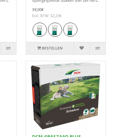
hers..
opengespeelde stukken snel zelf hers..
39,00€
Excl. BTW: 32,23€
BESTELLEN
DCM GRASZAAD PLUS