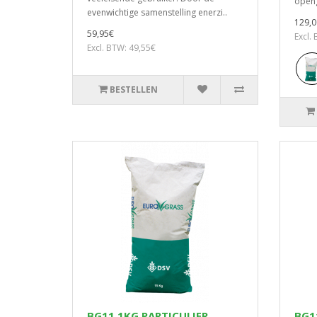
openg
evenwichtige samenstelling enerzi..
129,0
59,95€
Excl.
Excl. BTW: 49,55€
BESTELLEN
BG11 1KG PARTICULIER
BG1