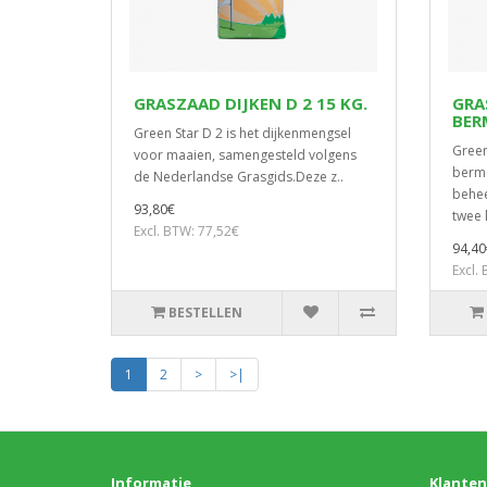
GRASZAAD DIJKEN D 2 15 KG.
GRA
BER
Green Star D 2 is het dijkenmengsel
Green
voor maaien, samengesteld volgens
berme
de Nederlandse Grasgids.Deze z..
behee
93,80€
twee k
Excl. BTW: 77,52€
94,40
Excl.
BESTELLEN
1
2
>
>|
Informatie
Klanten