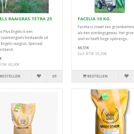
ELS RAAIGRAS TETRA 25
FACELIA 10 KG.
Facelia is zowel een groenbemes
 Plus Engels is een
als een voedingsgewas. Het groei
zaaimengsels bestaande uit
snel en heeft hoge opbrengs..
Engels raaigras. Speciaal
66,55€
ecteerd..
Excl. BTW: 55,00€
€
 BTW: 60,00€
BESTELLEN
BESTELLEN