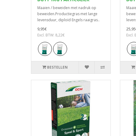
Maaien / beweiden met nadruk op
Maaie
beweiden.Productiegras met lange
bewei
levensduur, diploïd Engels raaigras..
leven
9,95€
25,95
Excl. BTW: 8,22€
Excl.
BESTELLEN