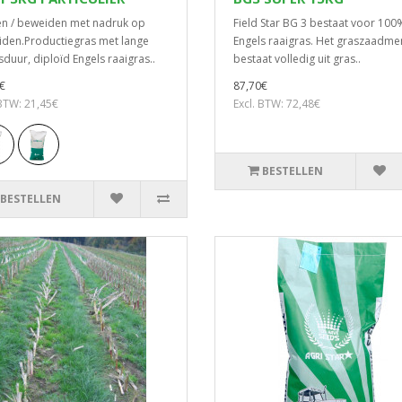
n / beweiden met nadruk op
Field Star BG 3 bestaat voor 100%
den.Productiegras met lange
Engels raaigras. Het graszaadme
sduur, diploïd Engels raaigras..
bestaat volledig uit gras..
€
87,70€
 BTW: 21,45€
Excl. BTW: 72,48€
BESTELLEN
BESTELLEN