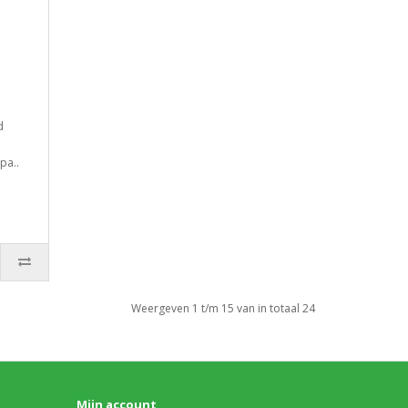
d
pa..
Weergeven 1 t/m 15 van in totaal 24
Mijn account