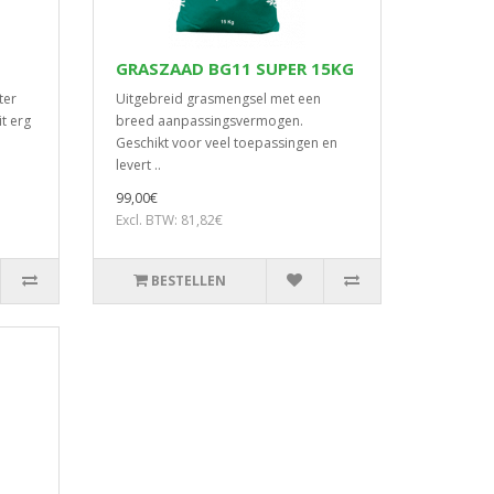
GRASZAAD BG11 SUPER 15KG
ter
Uitgebreid grasmengsel met een
t erg
breed aanpassingsvermogen.
Geschikt voor veel toepassingen en
levert ..
99,00€
Excl. BTW: 81,82€
BESTELLEN