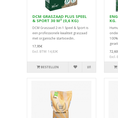
DCM GRASZAAD PLUS SPEEL
ENG
& SPORT 30 M² (0,6 KG)
KG.
DCM Graszaad 2-in-1 Speel & Sport is
Humus
een professionele kwaliteit graszaad
onder
met organische startvoedin..
100% 
gesel
17,95€
Excl. BTW: 14,83€
72,60
Excl.
BESTELLEN