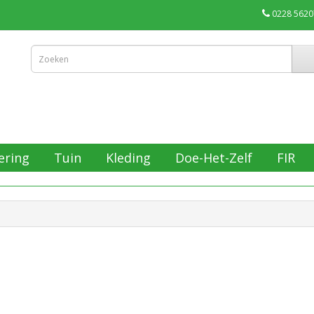
0228 5620
ering
Tuin
Kleding
Doe-Het-Zelf
FIR