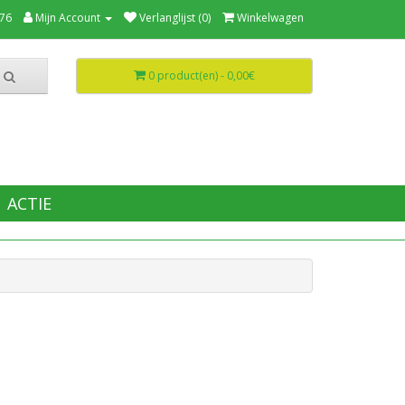
76
Mijn Account
Verlanglijst (0)
Winkelwagen
0 product(en) - 0,00€
ACTIE