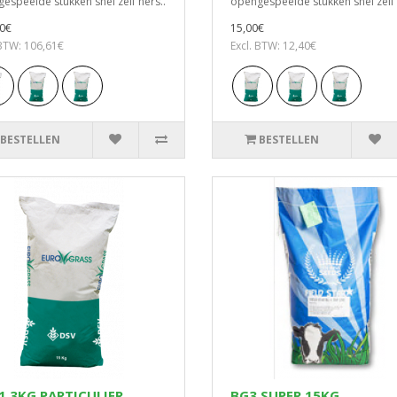
espeelde stukken snel zelf hers..
opengespeelde stukken snel zelf 
0€
15,00€
 BTW: 106,61€
Excl. BTW: 12,40€
BESTELLEN
BESTELLEN
1 3KG PARTICULIER
BG3 SUPER 15KG