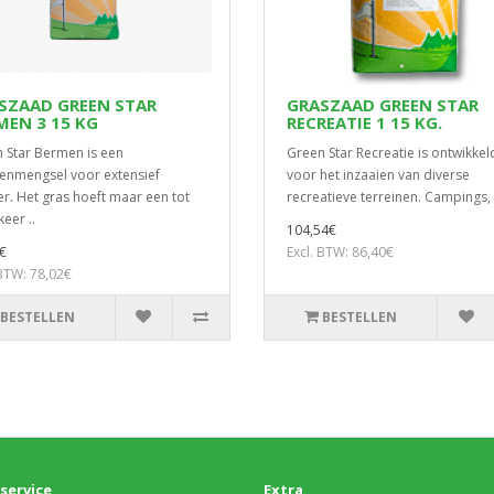
SZAAD GREEN STAR
GRASZAAD GREEN STAR
MEN 3 15 KG
RECREATIE 1 15 KG.
 Star Bermen is een
Green Star Recreatie is ontwikkel
nmengsel voor extensief
voor het inzaaien van diverse
r. Het gras hoeft maar een tot
recreatieve terreinen. Campings, 
eer ..
104,54€
€
Excl. BTW: 86,40€
 BTW: 78,02€
BESTELLEN
BESTELLEN
service
Extra