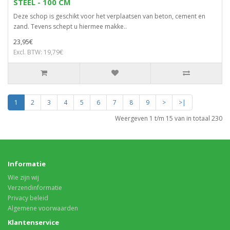
STEEL - 100 CM
Deze schop is geschikt voor het verplaatsen van beton, cement en
zand. Tevens schept u hiermee makke..
23,95€
Excl. BTW: 19,79€
1
2
3
4
5
6
7
8
9
>
>|
Weergeven 1 t/m 15 van in totaal 230
Informatie
Wie zijn wij
Verzendinformatie
Privacy beleid
Algemene voorwaarden
Klantenservice