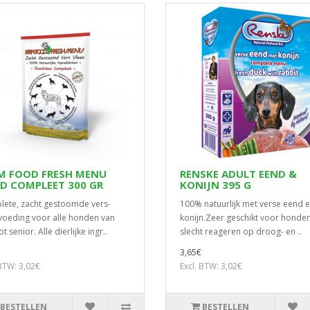
M FOOD FRESH MENU
RENSKE ADULT EEND &
D COMPLEET 300 GR
KONIJN 395 G
ete, zacht gestoomde vers-
100% natuurlijk met verse eend 
voeding voor alle honden van
konijn.Zeer geschikt voor honden
t senior. Alle dierlijke ingr..
slecht reageren op droog- en ..
3,65€
 BTW: 3,02€
Excl. BTW: 3,02€
BESTELLEN
BESTELLEN