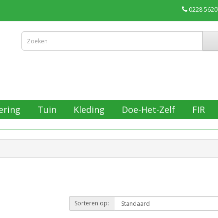
0228 5620
ering
Tuin
Kleding
Doe-Het-Zelf
FIR
Sorteren op: