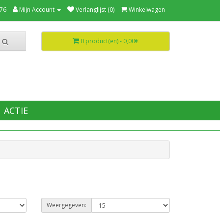
76
Mijn Account
Verlanglijst (0)
Winkelwagen
0 product(en) - 0,00€
ACTIE
Weergegeven: