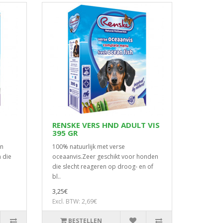
RENSKE VERS HND ADULT VIS
395 GR
en
100% natuurlijk met verse
 die
oceaanvis.Zeer geschikt voor honden
die slecht reageren op droog- en of
bl..
3,25€
Excl. BTW: 2,69€
BESTELLEN