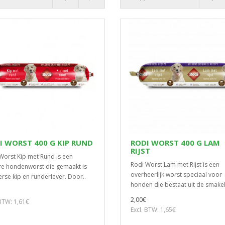
I WORST 400 G KIP RUND
RODI WORST 400 G LAM
RIJST
Worst Kip met Rund is een
Rodi Worst Lam met Rijst is een
re hondenworst die gemaakt is
overheerlijk worst speciaal voor
erse kip en runderlever. Door..
honden die bestaat uit de smakeli
2,00€
 BTW: 1,61€
Excl. BTW: 1,65€