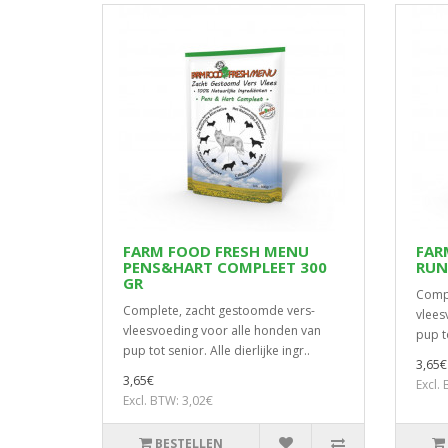
FARM FOOD FRESH MENU
FAR
PENS&HART COMPLEET 300
RUN
GR
Compl
Complete, zacht gestoomde vers-
vlees
vleesvoeding voor alle honden van
pup to
pup tot senior. Alle dierlijke ingr..
3,65€
3,65€
Excl.
Excl. BTW: 3,02€
BESTELLEN