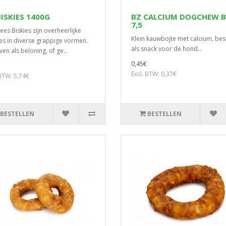
BISKIES 1400G
BZ CALCIUM DOGCHEW 
7,5
ees Biskies zijn overheerlijke
Klein kauwbojte met calcium, bes
es in diverse grappige vormen.
als snack voor de hond...
ven als beloning, of ge..
0,45€
Excl. BTW: 0,37€
 BTW: 5,74€
BESTELLEN
BESTELLEN