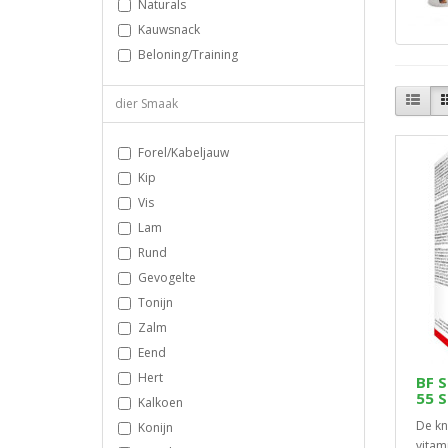
Naturals
Kauwsnack
Beloning/Training
dier Smaak
Forel/Kabeljauw
Kip
Vis
Lam
Rund
Gevogelte
Tonijn
Zalm
Eend
Hert
BF 
55 
Kalkoen
De kn
Konijn
vitam