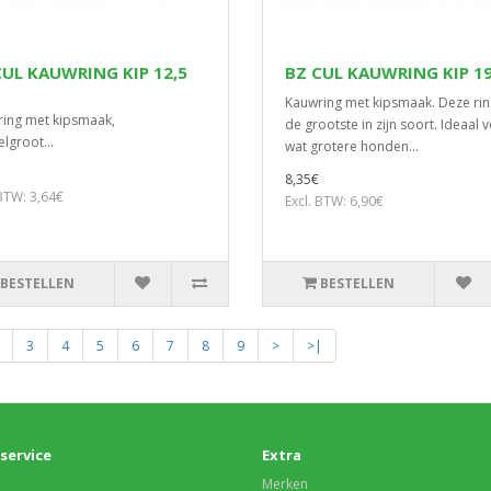
CUL KAUWRING KIP 12,5
BZ CUL KAUWRING KIP 1
Kauwring met kipsmaak. Deze rin
ing met kipsmaak,
de grootste in zijn soort. Ideaal 
lgroot...
wat grotere honden...
8,35€
 BTW: 3,64€
Excl. BTW: 6,90€
BESTELLEN
BESTELLEN
3
4
5
6
7
8
9
>
>|
service
Extra
Merken