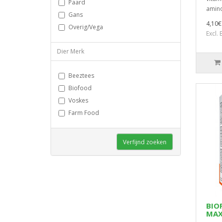
Paard
amino
Gans
4,10€
Overig/Vega
Excl.
Dier Merk
Beeztees
Biofood
Voskes
Farm Food
Verfijnd zoeken
BIO
MAX