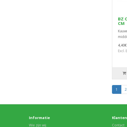
BZ 
CM
Kauwr
midde
4,40€
Excl.
1
2
Informatie
Klanten
Wie zijn wij
Contact