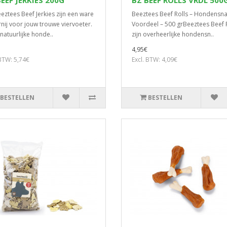
EEF JERKIES 200G
BZ BEEF ROLLS VRDL 500
eztees Beef Jerkies zijn een ware
Beeztees Beef Rolls – Hondensna
rnij voor jouw trouwe viervoeter.
Voordeel – 500 grBeeztees Beef 
natuurlijke honde..
zijn overheerlijke hondensn..
4,95€
 BTW: 5,74€
Excl. BTW: 4,09€
BESTELLEN
BESTELLEN