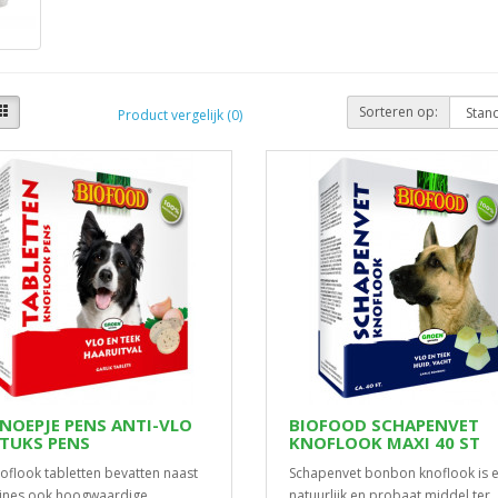
Sorteren op:
Product vergelijk (0)
SNOEPJE PENS ANTI-VLO
BIOFOOD SCHAPENVET
STUKS PENS
KNOFLOOK MAXI 40 ST
oflook tabletten bevatten naast
Schapenvet bonbon knoflook is 
ines ook hoogwaardige
natuurlijk en probaat middel ter