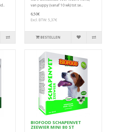
d..
van puppy (vanaf 10 wk) tot se..
6,50€
Excl. BTW: 5,37€
BESTELLEN
BIOFOOD SCHAPENVET
ZEEWIER MINI 80 ST