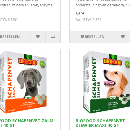
zuren, mineralen, eiwit, enzyme..
ondersteuning van darmflora, hui
6,50€
 BTW: 3,39€
Excl. BTW: 5,37€
BESTELLEN
BESTELLEN
FOOD SCHAPENVET ZALM
BIOFOOD SCHAPENVET
I 40 ST
ZEEWIER MAXI 40 ST