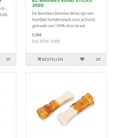
G
BZ BERINIES RUND STICKS
200G
ck –
De Beeztees Berinies Sticks zijn een
Rolls
heerlijke hondensnack voor je hond,
gemaakt van 100% doorstraal..
5,95€
Excl. BTW: 4,92€
BESTELLEN