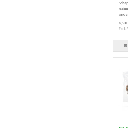
Schap
natuu
onder
6,50€
Excl.