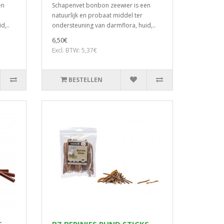
en
Schapenvet bonbon zeewier is een
natuurlijk en probaat middel ter
d,..
ondersteuning van darmflora, huid,..
6,50€
Excl. BTW: 5,37€
BESTELLEN