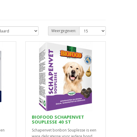
Weergegeven:
BIOFOOD SCHAPENVET
SOUPLESSE 40 ST
een
Schapenvet bonbon Souplesse is een
ware delicatesse voor iedere hond,