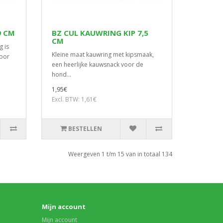
9 CM
BZ CUL KAUWRING KIP 7,5
CM
g is
Kleine maat kauwring met kipsmaak,
voor
een heerlijke kauwsnack voor de
hond...
1,95€
Excl. BTW: 1,61€
BESTELLEN
Weergeven 1 t/m 15 van in totaal 134
Mijn account
Mijn account