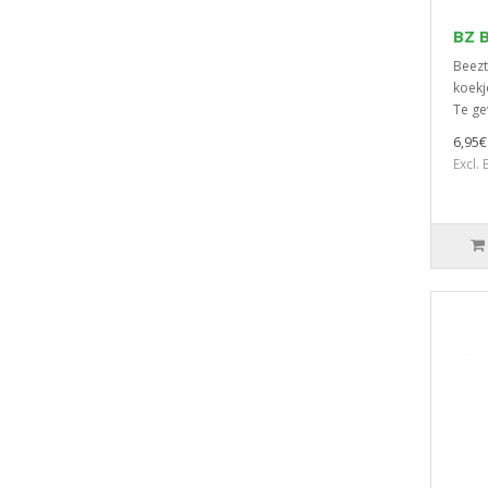
BZ 
Beezt
koekj
Te ge
6,95€
Excl.