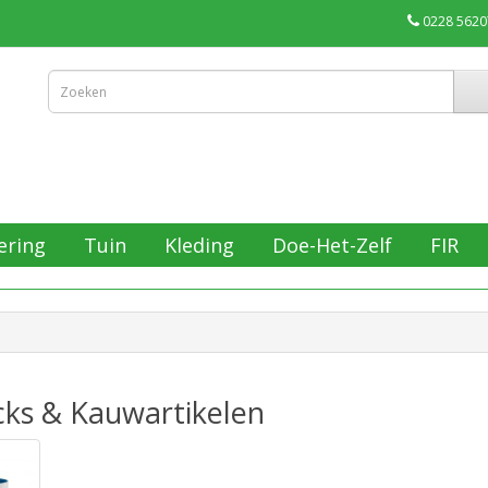
0228 5620
ering
Tuin
Kleding
Doe-Het-Zelf
FIR
cks & Kauwartikelen