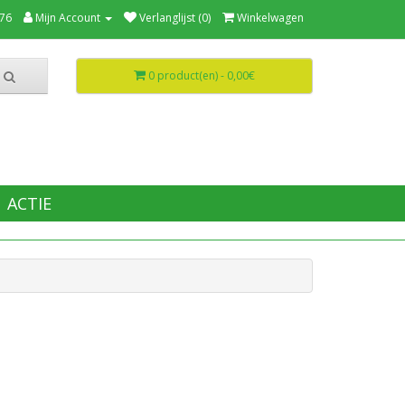
76
Mijn Account
Verlanglijst (0)
Winkelwagen
0 product(en) - 0,00€
ACTIE