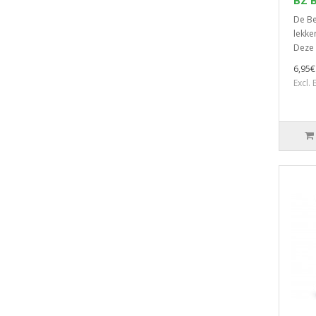
BZ B
De Be
lekke
Deze 
6,95€
Excl.