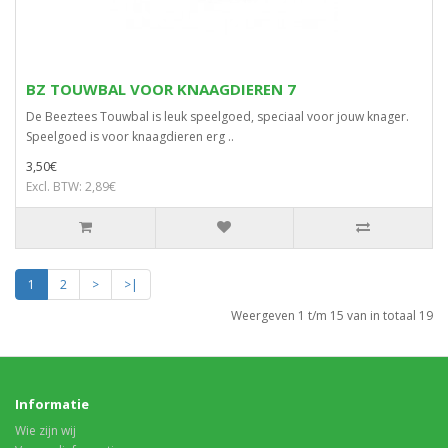
BZ TOUWBAL VOOR KNAAGDIEREN 7
De Beeztees Touwbal is leuk speelgoed, speciaal voor jouw knager.
Speelgoed is voor knaagdieren erg ..
3,50€
Excl. BTW: 2,89€
1
2
>
>|
Weergeven 1 t/m 15 van in totaal 19
Informatie
Wie zijn wij